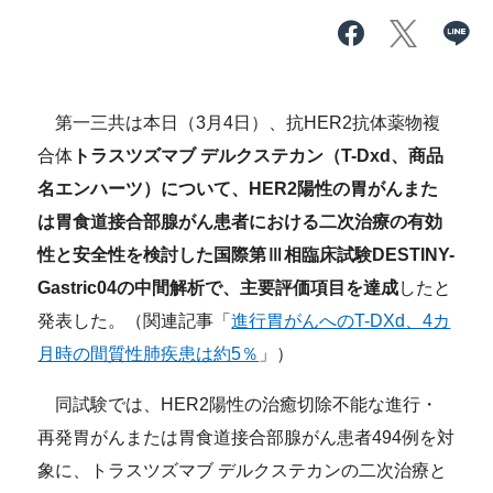
第一三共は本日（3月4日）、抗HER2抗体薬物複
合体
トラスツズマブ デルクステカン（T-Dxd、商品
名エンハーツ）について、HER2陽性の胃がんまた
は胃食道接合部腺がん患者における二次治療の有効
性と安全性を検討した国際第Ⅲ相臨床試験DESTINY-
Gastric04の中間解析で、主要評価項目を達成
したと
発表した。（関連記事「
進行胃がんへのT-DXd、4カ
月時の間質性肺疾患は約5％
」）
同試験では、HER2陽性の治癒切除不能な進行・
再発胃がんまたは胃食道接合部腺がん患者494例を対
象に、トラスツズマブ デルクステカンの二次治療と