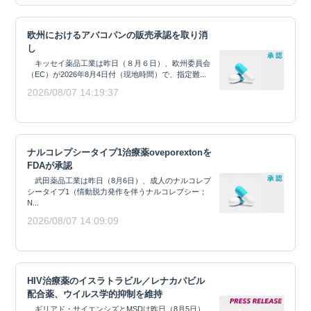
欧州におけるアバコパンの販売承認を取り消
し
キッセイ薬品工業は昨日（８月６日）、欧州委員会
（EC）が2026年8月4日付（現地時間）で、指定難...
2026/08/07 14:19:37
ナルコレプシータイプ1治療薬oveporextonを
FDAが承認
武田薬品工業は昨日（8月6日）、成人のナルコレプ
シータイプ1（情動脱力発作を伴うナルコレプシー；
N...
2026/08/07 14:09:09
HIV治療薬のイスラトラビル／レナカパビル
配合薬、ウイルス学的抑制を維持
ギリアド・サイエンシズとMSDは昨日（8月5日）、