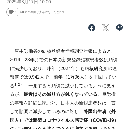
2025年3月17日 10:00
4
53
名の医師が参考になったと回答
厚生労働省の結核登録者情報調査年報によると、
2014～23年までの日本の新規登録結核患者数は順調
に減少しており、昨年（2024年）も結核研究所の速
報値では9,942人で、前年（1万96人）を下回ってい
1, 2）
る
。一見すると順調に減少しているように見え
るが、
最近はその減り方が鈍くなっている
。厚労省
の年報を詳細に読むと、日本人の新規患者数は一貫
して順調に減少しているのに対し、
外国出生者（外
国人）では新型コロナウイルス感染症（COVID-19）
のパンデミックを挟んでさらに増加する勢い
である