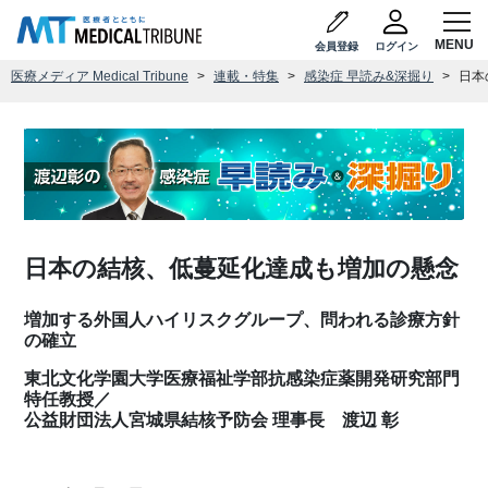
会員登録
ログイン
医療メディア Medical Tribune
連載・特集
感染症 早読み&深掘り
日本
日本の結核、低蔓延化達成も増加の懸念
増加する外国人ハイリスクグループ、問われる診療方針
の確立
東北文化学園大学医療福祉学部抗感染症薬開発研究部門
特任教授／
公益財団法人宮城県結核予防会 理事長 渡辺 彰