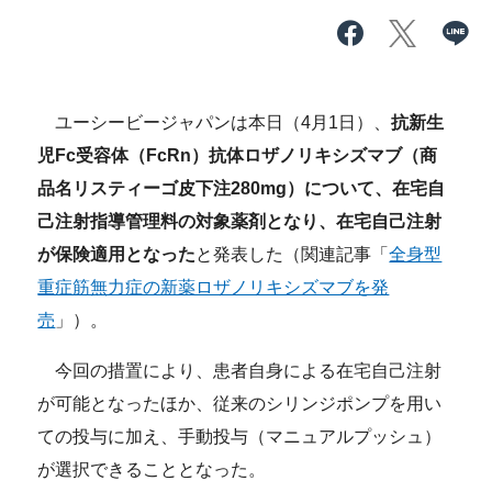
ユーシービージャパンは本日（4月1日）、
抗新生
児Fc受容体（FcRn）抗体ロザノリキシズマブ（商
品名リスティーゴ皮下注280mg）について、在宅自
己注射指導管理料の対象薬剤となり、在宅自己注射
が保険適用となった
と発表した（関連記事「
全身型
重症筋無力症の新薬ロザノリキシズマブを発
売
」）。
今回の措置により、患者自身による在宅自己注射
が可能となったほか、従来のシリンジポンプを用い
ての投与に加え、手動投与（マニュアルプッシュ）
が選択できることとなった。