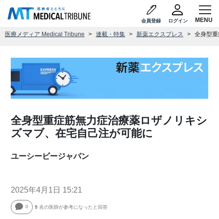
会員登録
ログイン
医療メディア Medical Tribune
連載・特集
新薬エクスプレス
全身型重
全身型重症筋無力症治療薬ロザノリキシ
ズマブ、在宅自己注が可能に
ユーシービージャパン
2025年4月1日 15:21
0
9
名の医師が参考になったと回答