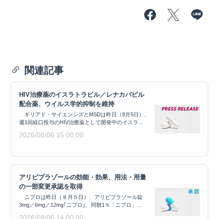
関連記事
HIV治療薬のイスラトラビル／レナカパビル
配合薬、ウイルス学的抑制を維持
ギリアド・サイエンシズとMSDは昨日（8月5日）、
週1回経口投与のHIV治療薬として開発中のイスラ...
2026/08/06 15:00:00
アリピプラゾールの効能・効果、用法・用量
の一部変更承認を取得
ニプロは昨日（８月５日）、アリピプラゾール錠
3mg／6mg／12mg｢ニプロ｣、同散1％「ニプロ」...
2026/08/06 14:00:00