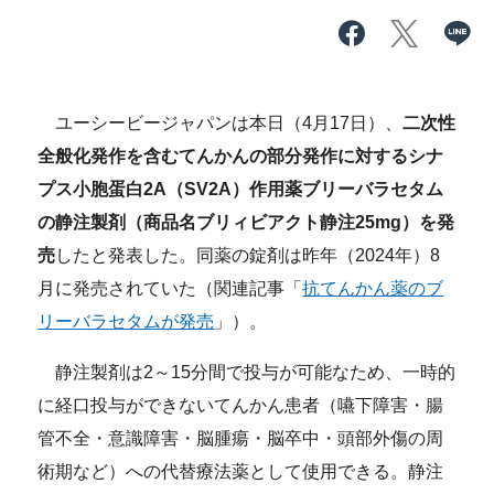
ユーシービージャパンは本日（4月17日）、
二次性
全般化発作を含むてんかんの部分発作に対するシナ
プス小胞蛋白2A（SV2A）作用薬ブリーバラセタム
の静注製剤（商品名ブリィビアクト静注25mg）を発
売
したと発表した。同薬の錠剤は昨年（2024年）8
月に発売されていた（関連記事「
抗てんかん薬のブ
リーバラセタムが発売
」）。
静注製剤は2～15分間で投与が可能なため、一時的
に経口投与ができないてんかん患者（嚥下障害・腸
管不全・意識障害・脳腫瘍・脳卒中・頭部外傷の周
術期など）への代替療法薬として使用できる。静注