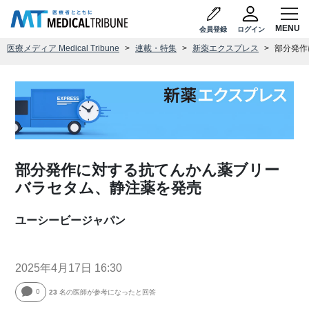
会員登録
ログイン
医療メディア Medical Tribune
連載・特集
新薬エクスプレス
部分発作
部分発作に対する抗てんかん薬ブリー
バラセタム、静注薬を発売
ユーシービージャパン
2025年4月17日 16:30
0
23
名の医師が参考になったと回答