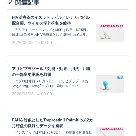
関連記事
HIV治療薬のイスラトラビル／レナカパビル
配合薬、ウイルス学的抑制を維持
ギリアド・サイエンシズとMSDは昨日（8月5日）、
週1回経口投与のHIV治療薬として開発中のイスラ...
2026/08/06 15:00:00
アリピプラゾールの効能・効果、用法・用量
の一部変更承認を取得
ニプロは昨日（８月５日）、アリピプラゾール錠
3mg／6mg／12mg｢ニプロ｣、同散1％「ニプロ」...
2026/08/06 14:00:00
PAHを対象としたTreprostinil Palmitilの12カ
月時点の良好なデータを発表
インスメッドは本日（8月6日）、肺動脈性肺高血圧