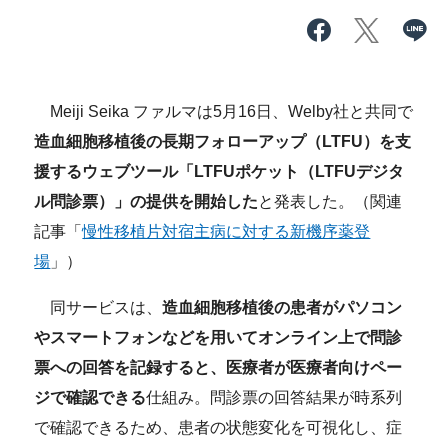
Meiji Seika ファルマは5月16日、Welby社と共同で
造血細胞移植後の長期フォローアップ（LTFU）を支
援するウェブツール「LTFUポケット（LTFUデジタ
ル問診票）」の提供を開始した
と発表した。（関連
記事「
慢性移植片対宿主病に対する新機序薬登
場
」）
同サービスは、
造血細胞移植後の患者がパソコン
やスマートフォンなどを用いてオンライン上で問診
票への回答を記録すると、医療者が医療者向けペー
ジで確認できる
仕組み。問診票の回答結果が時系列
で確認できるため、患者の状態変化を可視化し、症