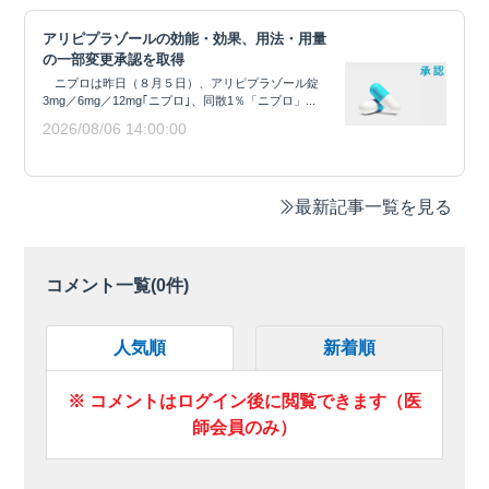
アリピプラゾールの効能・効果、用法・用量
の一部変更承認を取得
ニプロは昨日（８月５日）、アリピプラゾール錠
3mg／6mg／12mg｢ニプロ｣、同散1％「ニプロ」...
2026/08/06 14:00:00
最新記事一覧を見る
コメント一覧(
0
件)
人気順
新着順
※ コメントはログイン後に閲覧できます（医
師会員のみ）