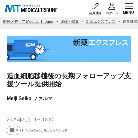
会員登録
ログイン
医療メディア Medical Tribune
連載・特集
新薬エクスプレス
造血細胞
造血細胞移植後の長期フォローアップ支
援ツール提供開始
Meiji Seika ファルマ
2025年5月19日 13:30
0
9
名の医師が参考になったと回答