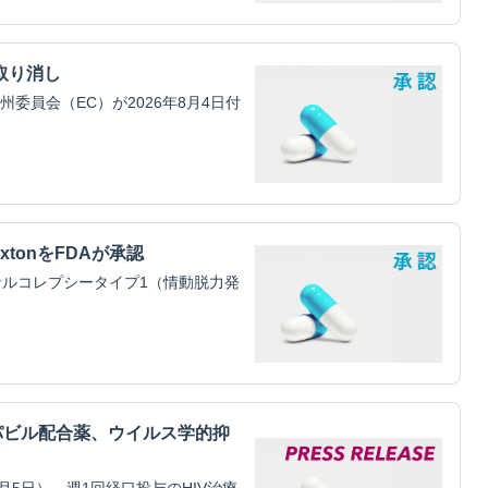
取り消し
員会（EC）が2026年8月4日付
xtonをFDAが承認
ルコレプシータイプ1（情動脱力発
パビル配合薬、ウイルス学的抑