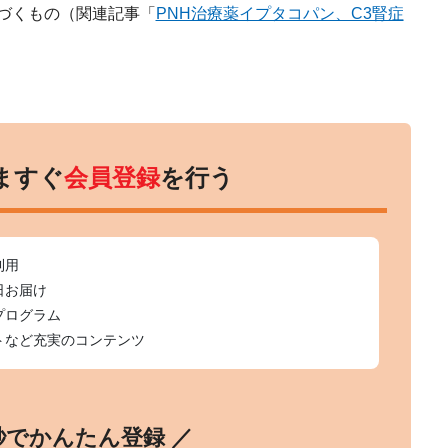
基づくもの（関連記事「
PNH治療薬イプタコパン、C3腎症
ますぐ
会員登録
を行う
利用
日お届け
プログラム
トなど充実のコンテンツ
0秒でかんたん登録 ／