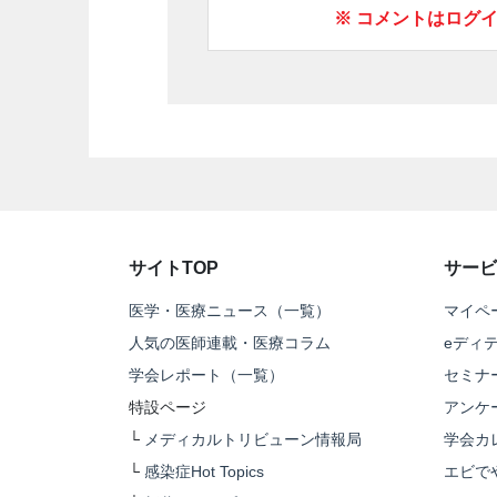
※ コメントはログ
サイトTOP
サービ
医学・医療ニュース（一覧）
マイペ
人気の医師連載・医療コラム
eディ
学会レポート（一覧）
セミナ
特設ページ
アンケ
└
メディカルトリビューン情報局
学会カ
└
感染症Hot Topics
エビで