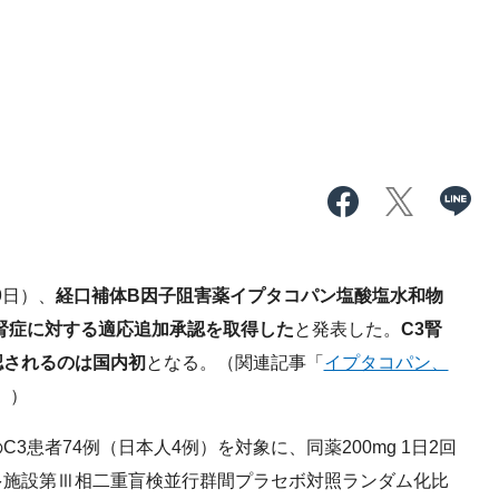
9日）、
経口補体B因子阻害薬イプタコパン塩酸塩水和物
3腎症に対する適応追加承認を取得した
と発表した。
C3腎
認されるのは国内初
となる。（関連記事「
イプタコパン、
」）
患者74例（日本人4例）を対象に、同薬200mg 1日2回
多施設第Ⅲ相二重盲検並行群間プラセボ対照ランダム化比