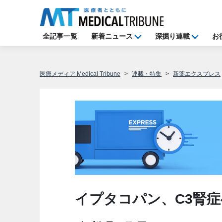
全記事一覧
新着ニュース
深掘り連載
お
医療メディア Medical Tribune
連載・特集
新薬エクスプレス
イプタコパン、C3腎