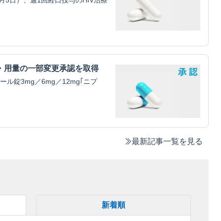
5日）、週1回経口投与のHIV治療
・用量の一部変更承認を取得
錠3mg／6mg／12mg｢ニプ
最新記事一覧を見る
新着順