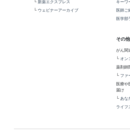
└
新薬エクスプレス
キーワ
└
ウェビナーアーカイブ
医師ご
医学部
その他
がん関
└
オン
薬剤師
└
ファ
医療や
届け
└
あな
ライフ