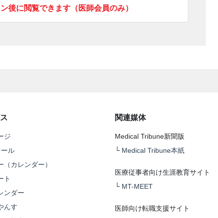
イン後に閲覧できます（医師会員のみ）
ス
関連媒体
ージ
Medical Tribune新聞版
テール
└
Medical Tribune本紙
ー（カレンダー）
医療従事者向け生涯教育サイト
ート
└
MT-MEET
レンダー
やんす
医師向け転職支援サイト