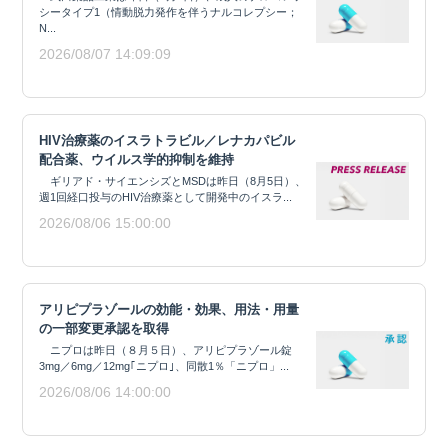
シータイプ1（情動脱力発作を伴うナルコレプシー；
N...
2026/08/07 14:09:09
HIV治療薬のイスラトラビル／レナカパビル
配合薬、ウイルス学的抑制を維持
ギリアド・サイエンシズとMSDは昨日（8月5日）、
週1回経口投与のHIV治療薬として開発中のイスラ...
2026/08/06 15:00:00
アリピプラゾールの効能・効果、用法・用量
の一部変更承認を取得
ニプロは昨日（８月５日）、アリピプラゾール錠
3mg／6mg／12mg｢ニプロ｣、同散1％「ニプロ」...
2026/08/06 14:00:00