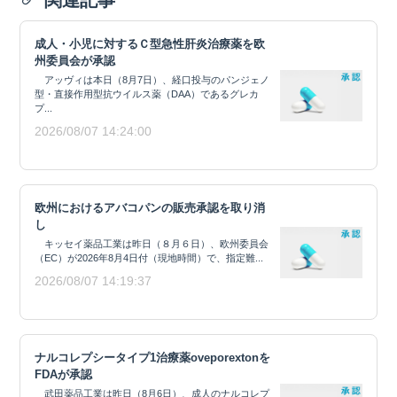
成人・小児に対するＣ型急性肝炎治療薬を欧
州委員会が承認
アッヴィは本日（8月7日）、経口投与のパンジェノ
型・直接作用型抗ウイルス薬（DAA）であるグレカ
プ...
2026/08/07 14:24:00
欧州におけるアバコパンの販売承認を取り消
し
キッセイ薬品工業は昨日（８月６日）、欧州委員会
（EC）が2026年8月4日付（現地時間）で、指定難...
2026/08/07 14:19:37
ナルコレプシータイプ1治療薬oveporextonを
FDAが承認
武田薬品工業は昨日（8月6日）、成人のナルコレプ