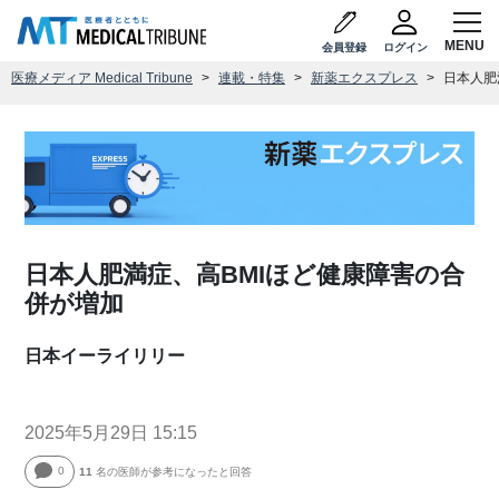
会員登録
ログイン
医療メディア Medical Tribune
連載・特集
新薬エクスプレス
日本人肥
日本人肥満症、高BMIほど健康障害の合
併が増加
日本イーライリリー
2025年5月29日 15:15
0
11
名の医師が参考になったと回答