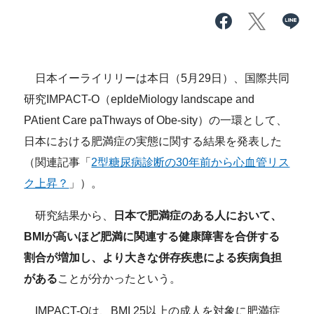
日本イーライリリーは本日（5月29日）、国際共同
研究IMPACT-O（epIdeMiology landscape and
PAtient Care paThways of Obe-sity）の一環として、
日本における肥満症の実態に関する結果を発表した
（関連記事「
2型糖尿病診断の30年前から心血管リス
ク上昇？
」）。
研究結果から、
日本で肥満症のある人において、
BMIが高いほど肥満に関連する健康障害を合併する
割合が増加し、より大きな併存疾患による疾病負担
がある
ことが分かったという。
IMPACT-Oは、BMI 25以上の成人を対象に肥満症