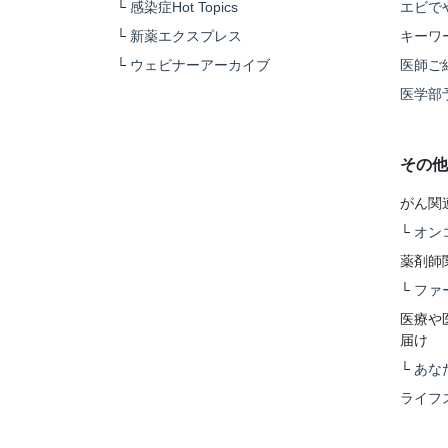
└
感染症Hot Topics
エビで
└
新薬エクスプレス
キーワ
└
ウェビナーアーカイブ
医師ご
医学部
その他
がん関
└
オン
薬剤師
└
ファ
医療や
届け
└
あな
ライフ