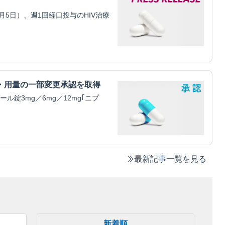
5日）、週1回経口投与のHIV治療
・用量の一部変更承認を取得
錠3mg／6mg／12mg｢ニプ
最新記事一覧を見る
新着順