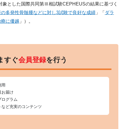
対象とした国際共同第Ⅲ相試験CEPHEUSの結果に基づく
療の多発性骨髄腫などに対し3試験で良好な成績
」「
ダラ
治療に優越
」）。
ますぐ
会員登録
を行う
利用
日お届け
プログラム
トなど充実のコンテンツ