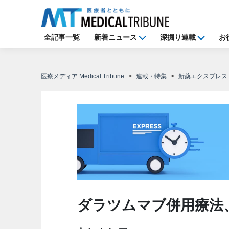
全記事一覧
新着ニュース
深掘り連載
お
医療メディア Medical Tribune
連載・特集
新薬エクスプレス
ダラツムマブ併用療法