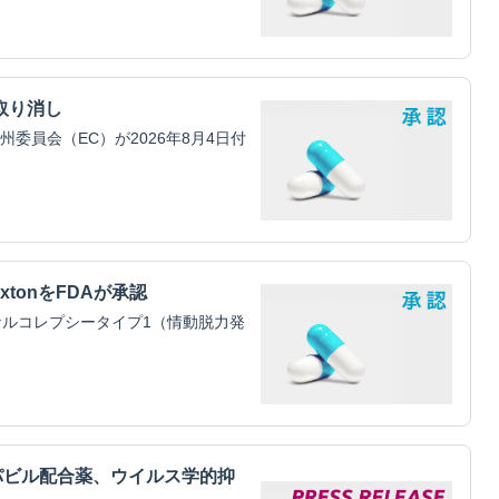
取り消し
員会（EC）が2026年8月4日付
xtonをFDAが承認
ルコレプシータイプ1（情動脱力発
パビル配合薬、ウイルス学的抑