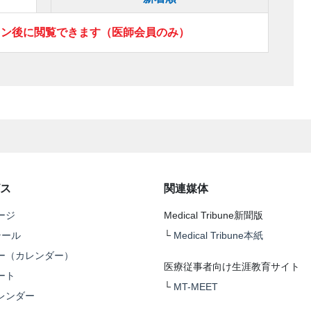
イン後に閲覧できます（医師会員のみ）
ス
関連媒体
ージ
Medical Tribune新聞版
テール
└
Medical Tribune本紙
ー（カレンダー）
医療従事者向け生涯教育サイト
ート
└
MT-MEET
レンダー