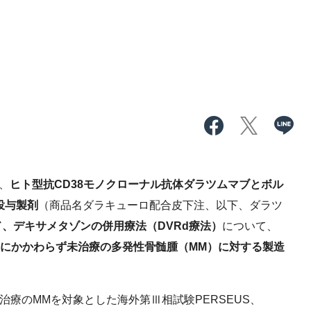
、
ヒト型抗CD38モノクローナル抗体ダラツムマブとボル
投与製剤
（商品名ダラキューロ配合皮下注、以下、ダラツ
、デキサメタゾンの併用療法（DVRd療法）
について、
無にかかわらず未治療の多発性骨髄腫（MM）に対する製造
療のMMを対象とした海外第Ⅲ相試験PERSEUS、