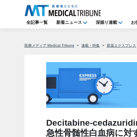
全記事一覧
新着ニュース
深掘り連載
お
医療メディア Medical Tribune
連載・特集
新薬エクスプレス
Decitabine-ceda
急性骨髄性白血病に対