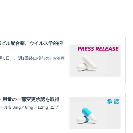
パビル配合薬、ウイルス学的抑
5日）、週1回経口投与のHIV治療
・用量の一部変更承認を取得
錠3mg／6mg／12mg｢ニプ