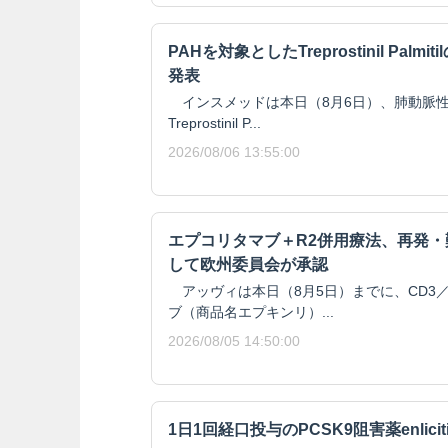
PAHを対象としたTreprostinil Pal
発表
インスメッドは本日（8月6日）、肺動脈性
Treprostinil P...
2026/08/06 13:55:00
エプコリタマブ＋R2併用療法、再発
して欧州委員会が承認
アッヴィは本日（8月5日）までに、CD3／
ブ（商品名エプキンリ）...
2026/08/05 14:50:00
1日1回経口投与のPCSK9阻害薬enlici