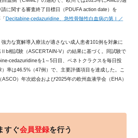
白血病（CMML）の適応で、欧州では2023年にAMLの適
関する審査終了目標日（PDUFA action date）を
事「
Decitabine-cedazuridine、急性骨髄性白血病の第Ⅰ／
強力な寛解導入療法が適さない成人患者101例を対象に
b相試験（ASCERTAIN-V）の結果に基づく。同試験で
ine-cedazuridineを1～5日目、ベネトクラクスを毎日投
se：CR）率は46.5%（47例）で、主要評価項目を達成した。こ
ASCO）年次総会および2025年の欧州血液学会（EHA）
ますぐ
会員登録
を行う