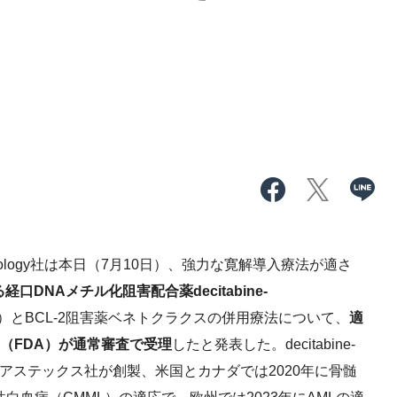
cology社は本日（7月10日）、強力な寛解導入療法が適さ
DNAメチル化阻害配合薬decitabine-
I）とBCL-2阻害薬ベネトクラクスの併用療法について、
適
（FDA）が通常審査で受理
したと発表した。decitabine-
子会社アステックス社が創製、米国とカナダでは2020年に骨髄