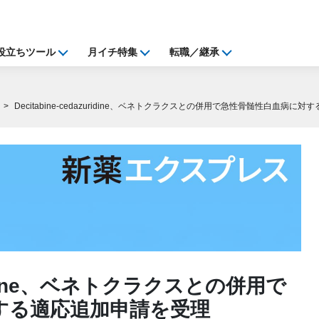
役立ちツール
月イチ特集
転職／継承
Decitabine-cedazuridine、ベネトクラクスとの併用で急性骨髄性白血病に
zuridine、ベネトクラクスとの併用で
する適応追加申請を受理