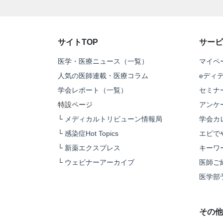
サイトTOP
サービ
医学・医療ニュース（一覧）
マイペ
人気の医師連載・医療コラム
eディ
学会レポート（一覧）
セミナ
特設ページ
アンケ
└
メディカルトリビューン情報局
学会カ
└
感染症Hot Topics
エビで
└
新薬エクスプレス
キーワ
└
ウェビナーアーカイブ
医師ご
医学部
その他