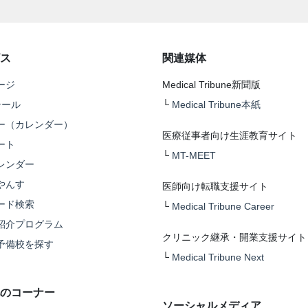
ス
関連媒体
ージ
Medical Tribune新聞版
テール
└
Medical Tribune本紙
ー（カレンダー）
医療従事者向け生涯教育サイト
ート
└
MT-MEET
レンダー
やんす
医師向け転職支援サイト
ード検索
└
Medical Tribune Career
紹介プログラム
クリニック継承・開業支援サイト
予備校を探す
└
Medical Tribune Next
のコーナー
ソーシャルメディア