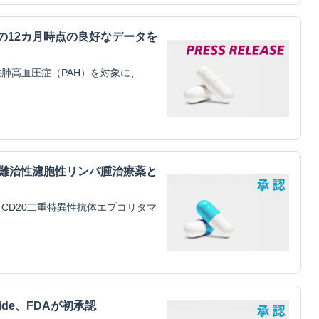
mitilの12カ月時点の良好なデータを
肺高血圧症（PAH）を対象に、
・難治性濾胞性リンパ腫治療薬と
CD20二重特異性抗体エプコリタマ
tide、FDAが初承認