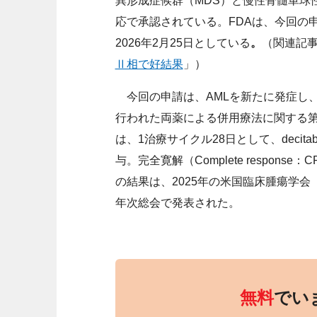
異形成症候群（MDS）と慢性骨髄単球性
応で承認されている。FDAは、今回の申請に
2026年2月25日としている
。
（関連記
Ⅱ相で好結果
」）
今回の申請は、AMLを新たに発症し、
行われた両薬による併用療法に関する第Ⅱ
は、1治療サイクル28日として、decitab
与。完全寛解（Complete respon
の結果は、2025年の米国臨床腫瘍学会（
年次総会で発表された。
無料
でい