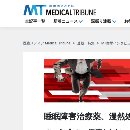
全記事一覧
新着ニュース
深掘り連載
お
医療メディア Medical Tribune
連載・特集
MT突撃インタビ
睡眠障害治療薬、漫然