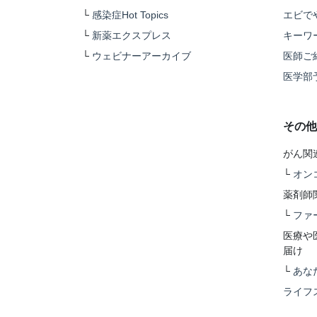
└
感染症Hot Topics
エビで
└
新薬エクスプレス
キーワ
└
ウェビナーアーカイブ
医師ご
医学部
その他
がん関
└
オン
薬剤師
└
ファ
医療や
届け
└
あな
ライフ