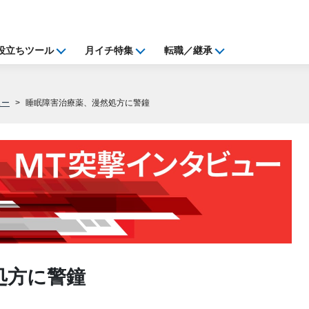
役立ちツール
月イチ特集
転職／継承
ュー
睡眠障害治療薬、漫然処方に警鐘
処方に警鐘