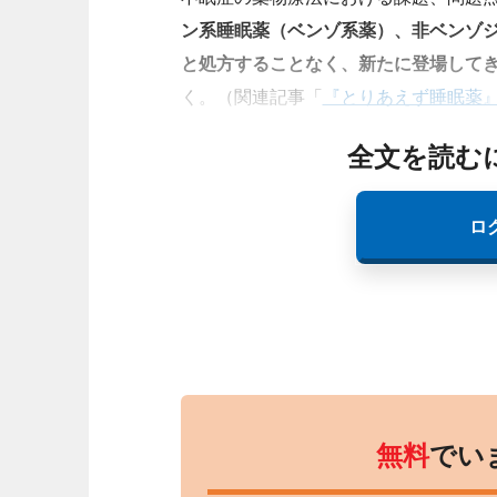
ン系睡眠薬（ベンゾ系薬）、非ベンゾ
と処方することなく、新たに登場して
く。（関連記事「
『とりあえず睡眠薬
全文を読む
ロ
無料
でい