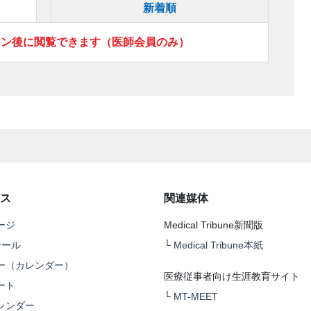
新着順
イン後に閲覧できます（医師会員のみ）
ス
関連媒体
ージ
Medical Tribune新聞版
テール
└
Medical Tribune本紙
ー（カレンダー）
医療従事者向け生涯教育サイト
ート
└
MT-MEET
レンダー