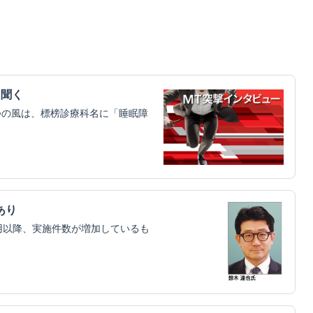
に聞く
つの風は、標榜診療科名に「睡眠障
あり
用以降、実施件数が増加しているも