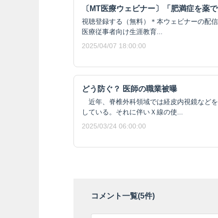
〔MT医療ウェビナー〕「肥満症を薬
視聴登録する（無料）＊本ウェビナーの配信
医療従事者向け生涯教育...
2025/04/07 18:00:00
どう防ぐ？ 医師の職業被曝
近年、脊椎外科領域では経皮内視鏡などを
している。それに伴いＸ線の使...
2025/03/24 06:00:00
コメント一覧(
5
件)