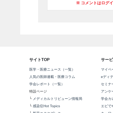
※ コメントはログ
サイトTOP
サービ
医学・医療ニュース（一覧）
マイペ
人気の医師連載・医療コラム
eディ
学会レポート（一覧）
セミナ
特設ページ
アンケ
└
メディカルトリビューン情報局
学会カ
└
感染症Hot Topics
エビで