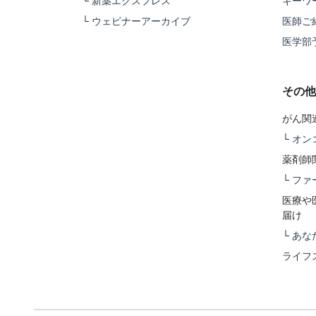
└
新薬エクスプレス
キーワ
└
ウェビナーアーカイブ
医師ご
医学部
その他
がん関
└
オン
薬剤師
└
ファ
医療や
届け
└
あな
ライフ