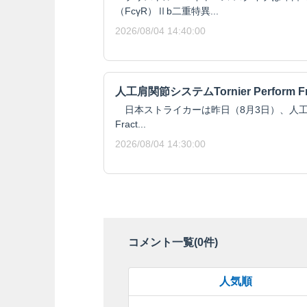
（FcγR）Ⅱb二重特異...
2026/08/04 14:40:00
人工肩関節システムTornier Perform F
日本ストライカーは昨日（8月3日）、人工肩関節シ
Fract...
2026/08/04 14:30:00
コメント一覧(
0
件)
人気順