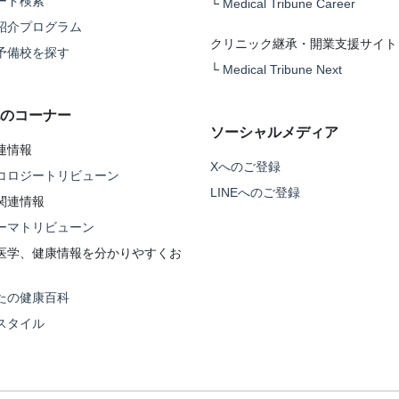
ード検索
└
Medical Tribune Career
紹介プログラム
クリニック継承・開業支援サイト
予備校を探す
└
Medical Tribune Next
のコーナー
ソーシャルメディア
連情報
Xへのご登録
コロジートリビューン
LINEへのご登録
関連情報
ーマトリビューン
医学、健康情報を分かりやすくお
たの健康百科
スタイル