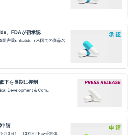
tide、FDAが初承認
害薬enlicitide（米国での商品名
腎機能低下を長期に抑制
Development & Com...
認申請
3日）、CD19／Fcγ受容体