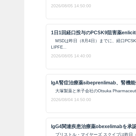
2026/08/05 14:50:00
1日1回経口投与のPCSK9阻害薬enlici
MSDは昨日（8月4日）までに、経口PCSK9阻
LIPFE...
2026/08/05 14:40:00
IgA腎症治療薬sibeprenlimab、
大塚製薬と米子会社のOtsuka Pharmaceutical 
2026/08/04 14:50:00
IgG4関連疾患治療薬obexelimabを承
ブリストル・マイヤーズ スクイブは昨日（8月