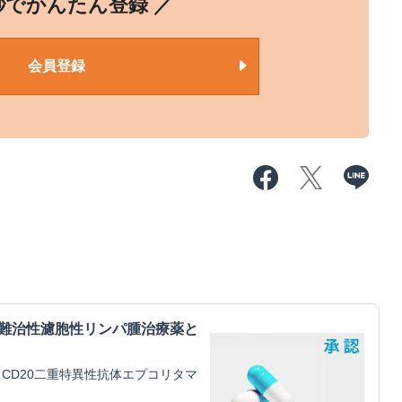
0秒でかんたん登録 ／
会員登録
・難治性濾胞性リンパ腫治療薬と
CD20二重特異性抗体エプコリタマ