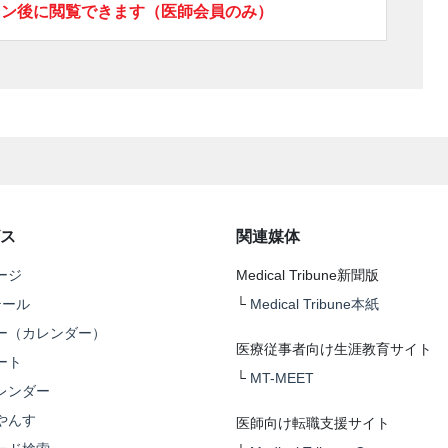
イン後に閲覧できます（医師会員のみ）
ス
関連媒体
ージ
Medical Tribune新聞版
テール
└
Medical Tribune本紙
ー（カレンダー）
医療従事者向け生涯教育サイト
ート
└
MT-MEET
レンダー
やんす
医師向け転職支援サイト