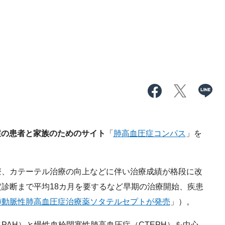
症の患者と家族のためのサイト
「
肺高血圧症コンパス
」を
、カテーテル治療の向上などに伴い治療成績が格段に改
診断まで平均18カ月を要するなど早期の治療開始、疾患
肺動脈性肺高血圧症治療薬ソタテルセプトが発売
」）。
AH）と慢性血栓閉塞性肺高血圧症（CTEPH）を中心