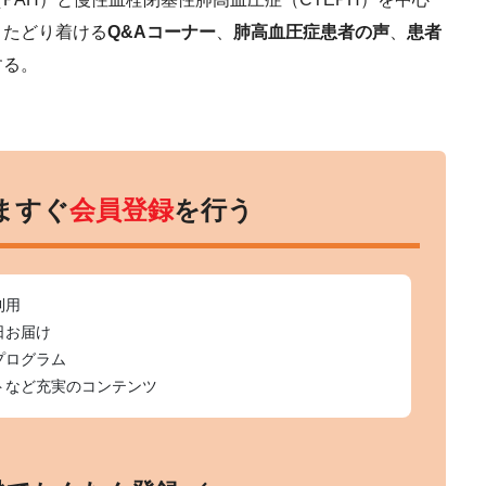
くたどり着ける
Q&Aコーナー
、
肺高血圧症患者の声
、
患者
する。
ますぐ
会員登録
を行う
利用
日お届け
プログラム
トなど充実のコンテンツ