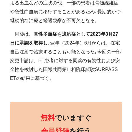
よる出血などの症状の他、一部の患者は骨髄線維症
や急性白血病に移行することがあるため､長期的かつ
継続的な治療と経過観察が不可欠となる。
同薬は、
真性多血症を適応症として
2023
年
3
月
27
日に承認を取得し
､翌年（2024年）6月からは、在宅
自己注射で治療することも可能となった｡今回の一部
変更申請は、ET患者に対する同薬の有効性および安
全性を検討した国際共同第Ⅲ相臨床試験SURPASS
ETの結果に基づく。
無料
でいますぐ
会員登録
を行う