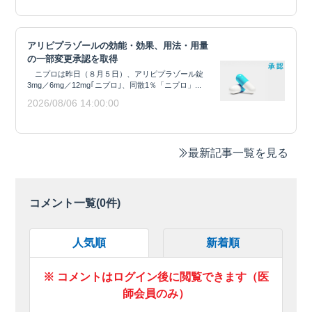
アリピプラゾールの効能・効果、用法・用量
の一部変更承認を取得
ニプロは昨日（８月５日）、アリピプラゾール錠
3mg／6mg／12mg｢ニプロ｣、同散1％「ニプロ」...
2026/08/06 14:00:00
最新記事一覧を見る
コメント一覧(
0
件)
人気順
新着順
※ コメントはログイン後に閲覧できます（医
師会員のみ）