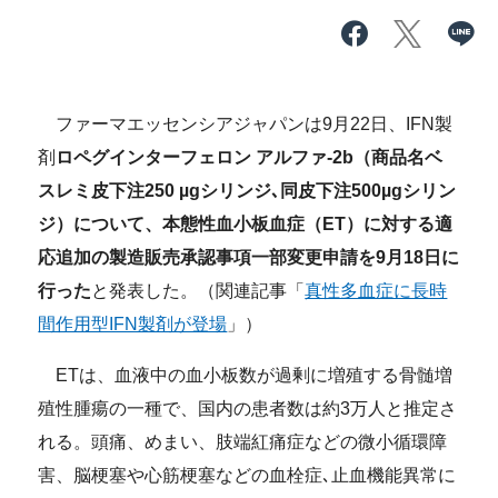
ファーマエッセンシアジャパンは9月22日、IFN製
剤
ロペグインターフェロン
アルファ
-2b
（商品名ベ
スレミ皮下注
250
µ
g
シリンジ､同皮下注
500
µ
g
シリン
ジ）について、本態性血小板血症（
ET
）に対する適
応追加の製造販売承認事項一部変更申請を
9
月
18
日に
行った
と発表した。（関連記事「
真性多血症に長時
間作用型IFN製剤が登場
」）
ETは、血液中の血小板数が過剰に増殖する骨髄増
殖性腫瘍の一種で、国内の患者数は約3万人と推定さ
れる。頭痛、めまい、肢端紅痛症などの微小循環障
害、脳梗塞や心筋梗塞などの血栓症､止血機能異常に