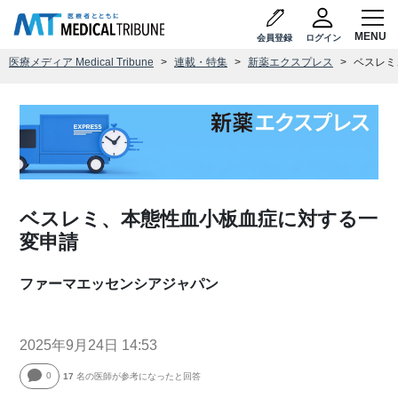
会員登録
ログイン
医療メディア Medical Tribune
連載・特集
新薬エクスプレス
ベスレミ
ベスレミ、本態性血小板血症に対する一
変申請
ファーマエッセンシアジャパン
2025年9月24日 14:53
0
17
名の医師が参考になったと回答