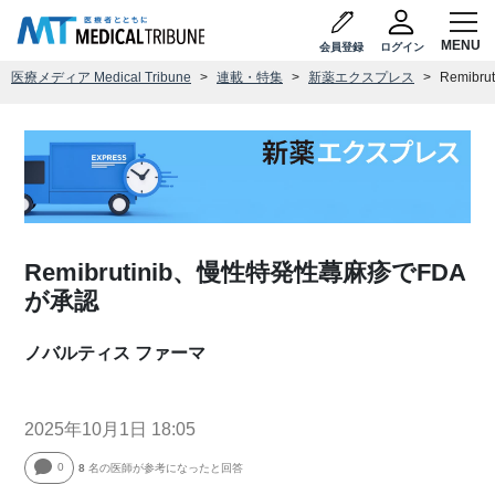
会員登録
ログイン
医療メディア Medical Tribune
連載・特集
新薬エクスプレス
Remib
Remibrutinib、慢性特発性蕁麻疹でFDA
が承認
ノバルティス ファーマ
2025年10月1日 18:05
0
8
名の医師が参考になったと回答