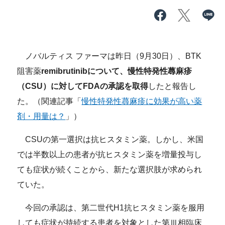
ノバルティス ファーマは昨日（9月30日）、BTK
阻害薬
remibrutinibについて、慢性特発性蕁麻疹
（CSU）に対してFDAの承認を取得
したと報告し
た。（関連記事「
慢性特発性蕁麻疹に効果が高い薬
剤・用量は？
」）
CSUの第一選択は抗ヒスタミン薬。しかし、米国
では半数以上の患者が抗ヒスタミン薬を増量投与し
ても症状が続くことから、新たな選択肢が求められ
ていた。
今回の承認は、
第二世代H1抗ヒスタミン薬を服用
しても症状が持続する患者を対象とした第Ⅲ相臨床