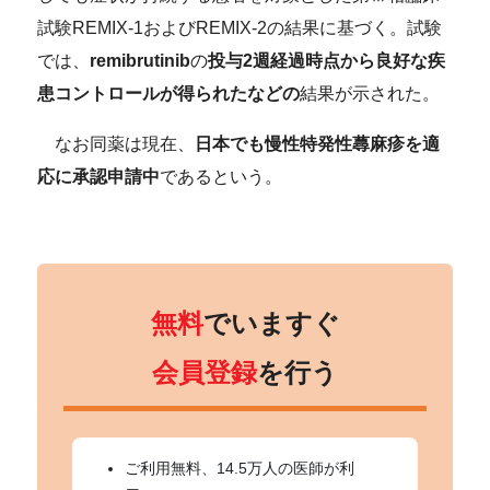
試験REMIX-1
およびREMIX-2
の結果に基づく。試験
では、
remibrutinib
の
投与2週経過時点から良好な疾
患コントロールが得られたなどの
結果が示された。
なお同薬は現在、
日本でも慢性特発性蕁麻疹を適
応に承認申請中
であるという。
無料
でいますぐ
会員登録
を行う
ご利用無料、14.5万人の医師が利