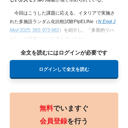
今回はこうした課題に応える、イタリアで実施さ
れた多施設ランダム化比較試験PIpELINe（
N Engl J
Med
2025; 393: 973-982
）を紹介し、「多面的リハ
ビリ」の意義について考えていきたい。
全文を読むにはログインが必要です
ログインして全文を読む
無料
でいますぐ
会員登録
を行う