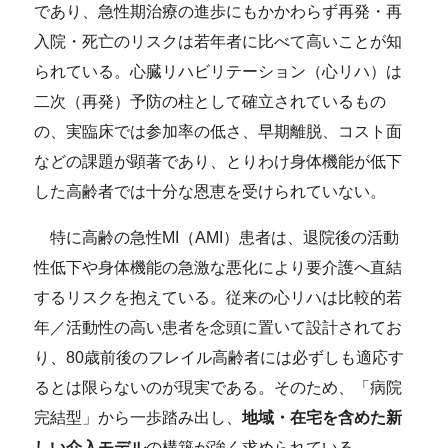
であり、急性期治療の進歩にもかかわらず再発・再
入院・死亡のリスクは若年者に比べて高いことが知
られている。心臓リハビリテーション（心リハ）は
二次（再発）予防の柱として確立されているもの
の、実臨床では参加率の低さ、早期離脱、コスト面
などの課題が顕著であり、とりわけ身体機能が低下
した高齢者では十分な恩恵を受けられていない。
特に高齢の急性MI（AMI）患者は、退院後の活動
性低下や身体機能の急激な悪化により要介護へ直結
するリスクを抱えている。従来の心リハは比較的若
年／活動性の高い患者を念頭に置いて設計されてお
り、80歳前後のフレイル高齢者には必ずしも適応す
るとは限らないのが現実である。そのため、「病院
完結型」から一歩踏み出し、
地域・在宅を含めた新
しい介入モデル
の構築が強く求められている。