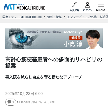
会員登録
ログイン
医療メディア Medical Tribune
連載・特集
ドクターズアイ 小島淳（循環
高齢心筋梗塞患者への多面的リハビリの
提案
再入院を減らし自立を守る新たなアプローチ
2025年10月23日 6:00
0
51
名の医師が参考になったと回答