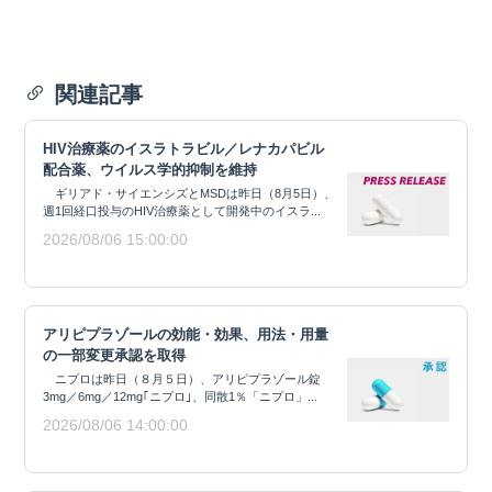
関連記事
HIV治療薬のイスラトラビル／レナカパビル
配合薬、ウイルス学的抑制を維持
ギリアド・サイエンシズとMSDは昨日（8月5日）、
週1回経口投与のHIV治療薬として開発中のイスラ...
2026/08/06 15:00:00
アリピプラゾールの効能・効果、用法・用量
の一部変更承認を取得
ニプロは昨日（８月５日）、アリピプラゾール錠
3mg／6mg／12mg｢ニプロ｣、同散1％「ニプロ」...
2026/08/06 14:00:00