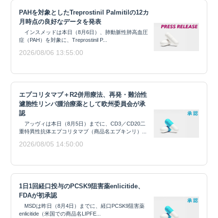
PAHを対象としたTreprostinil Palmitilの12カ
月時点の良好なデータを発表
インスメッドは本日（8月6日）、肺動脈性肺高血圧
症（PAH）を対象に、Treprostinil P...
2026/08/06 13:55:00
エプコリタマブ＋R2併用療法、再発・難治性
濾胞性リンパ腫治療薬として欧州委員会が承
認
アッヴィは本日（8月5日）までに、CD3／CD20二
重特異性抗体エプコリタマブ（商品名エプキンリ）...
2026/08/05 14:50:00
1日1回経口投与のPCSK9阻害薬enlicitide、
FDAが初承認
MSDは昨日（8月4日）までに、経口PCSK9阻害薬
enlicitide（米国での商品名LIPFE...