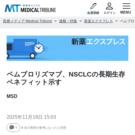
会員登録
ログイン
医療メディア Medical Tribune
連載・特集
新薬エクスプレス
ペムブロ
ペムブロリズマブ、NSCLCの長期生存
ベネフィット示す
MSD
2025年11月19日 15:03
0
9
名の医師が参考になったと回答