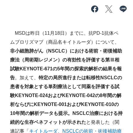
MSDは昨日（11月18日）までに、抗PD-1抗体ペ
ムブロリズマブ（商品名キイトルーダ）について、
非小細胞肺がん（NSCLC）における術前・術後補助
療法（周術期レジメン）の有効性を評価する第Ⅲ相
試験KEYNOTE-671の5年間の探索的解析の結果を報
告
。加えて、
特定の局所進行または転移性NSCLCの
患者を対象とする単剤療法として同薬を評価する試
験KEYNOTE-024およびKEYNOTE-042の8年間の解
析ならびにKEYNOTE-001およびKEYNOTE-010の
10年間の解析データも提示。NSCLC治療における持
続的な生存ベネフィットが示された
と発表した（関
連記事「
キイトルーダ、NSCLCの術前・術後補助療