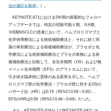
法の適応を取得
」）。
KEYNOTE-671における5年間の探索的なフォロー
アップデータでは、特定の切除可能Ⅱ期、ⅢA期、
ⅢB期NSCLCの患者において、ペムブロリズマブと
化学併用療法による術前補助療法と、それに続く同
薬の単剤療法による術後補助療法が、プラセボと化
学療法による術前補助療法とプラセボ単独による術
後補助療法と比較して、全生存期間（OS）および無
イベント生存期間（EFS）のアウトカムにおいて、
引き続き臨床的に意味のある延長を示した。ペムブ
ロリズマブ群の化学療法・プラセボ群に対するOSの
ハザード比（HR）は0.74（95%CI 0.59～0.92）、
EFSのHRは0.58（95%CI 0.48～0.69）だった。
また、KEYNOTE-024およびKEYNOTE-042にお