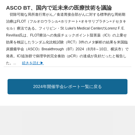
ASCO BT、国内で近未来の医療技術を議論
切除可能な局所進行胃がん／食道胃接合部がんに対する標準的な周術期
治療はFLOT（フルオロウラシル+ホリナート+オキサリプラチン+ドセタキ
セル）療法である。フィリピン・St. Luke's Medical CenterのLorenz F. E.
Revillas氏は、FLOT療法への免疫チェックポイント阻害薬（ICI）の上乗せ
効果を検証したランダム化比較試験（RCT）3件のメタ解析の結果を米国臨
床腫瘍学会（ASCO）Breakthrough（BT）2024（8月8～10日、横浜市）で
発表。ICI追加群で病理学的完全奏効（pCR）の達成が良好だったと報告し
た。...
2024年開催学会レポート一覧に戻る