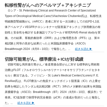
転移性腎がんへのアベルマブ＋アキシチニブ
ロシア・St. Petersburg Clinical and Research Center of Specialized
Types of Oncological Medical CareのViacheslav Chubenko氏は、転移性淡
明細胞型腎細胞がん（mRCC）患者に対する一次治療としての抗PD-L1抗
体アベルマブ＋VEGFRチロシンキナーゼ阻害薬アキシチニブ併用療法の有
効性と安全性を検討する多施設リアルワールド研究RAVE-Renal studyを実
施。その結果、客観的奏効率（ORR）および無増悪生存（PFS）は、第Ⅲ
相試験と同等の良好な結果だったと米国臨床腫瘍学会（ASCO）
Breakthrough 2024（8月8～10日）で報告した。...
切除可能胃がん、標準療法＋ICIが好成績
切除可能な局所進行胃がん／食道胃接合部がんに対する標準的な周術期
治療はFLOT（フルオロウラシル+ホリナート+オキサリプラチン+ドセタキ
セル）療法である。フィリピン・St. Luke's Medical CenterのLorenz F. E.
Revillas氏は、FLOT療法への免疫チェックポイント阻害薬（ICI）の上乗せ
効果を検証したランダム化比較試験（RCT）3件のメタ解析の結果を米国臨
床腫瘍学会（ASCO）Breakthrough（BT）2024（8月8～10日、横浜市）で
発表。ICI追加群で病理学的完全奏効（pCR）の達成が良好だったと報告し
た。...