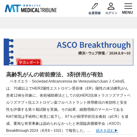
会員登録
ログイン
高齢乳がんの術前療法、3剤併用が有効
ベネズエラ・Sociedad Anticancerosa de VenezuelaのJuan J. Celis氏
は、70歳以上でHER2陽性エストロゲン受容体（ER）陽性の未治療乳がん
患者12例を対象に、術前補助療法としての抗HER2抗体トラスツズマブ＋ペ
ルツズマブ＋抗エストロゲン薬フルベストラント併用療法の有効性と安全
性を評価する第Ⅱ相試験を実施。その結果、細胞増殖のマーカーである
Ki67発現は手術時に有意に低下し、67％が病理学的完全奏効（pCR）を達
成、重篤な有害事象は認められなかったと米国臨床腫瘍学会（ASCO）
Breakthrough 2024（8月8～10日）で報告した。...