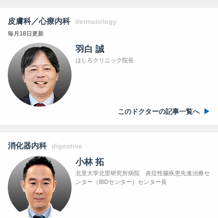
皮膚科／心療内科
dermatology
毎月18日更新
羽白 誠
はしろクリニック院長
このドクターの記事一覧へ
消化器内科
digestive
小林 拓
北里大学北里研究所病院 炎症性腸疾患先進治療セ
ンター（IBDセンター）センター長