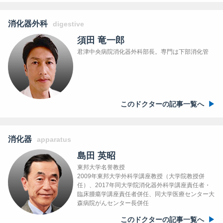
消化器外科
digestive
須田 竜一郎
君津中央病院消化器外科部長。専門は下部消化管
このドクターの記事一覧へ
消化器
apparatus
島田 英昭
東邦大学名誉教授
2009年東邦大学外科学講座教授（大学院教授併
任）、2017年同大学院消化器外科学講座責任者・
臨床腫瘍学講座責任者併任、同大学医療センター大
森病院がんセンター長併任
このドクターの記事一覧へ