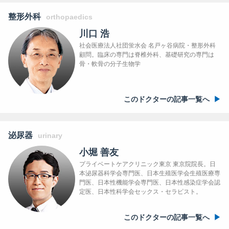
整形外科
orthopaedics
川口 浩
社会医療法人社団蛍水会 名戸ヶ谷病院・整形外科
顧問。臨床の専門は脊椎外科、基礎研究の専門は
骨・軟骨の分子生物学
このドクターの記事一覧へ
泌尿器
urinary
小堀 善友
プライベートケアクリニック東京 東京院院長。日
本泌尿器科学会専門医、日本生殖医学会生殖医療専
門医、日本性機能学会専門医、日本性感染症学会認
定医、日本性科学会セックス・セラピスト。
このドクターの記事一覧へ