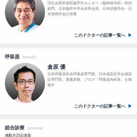
済生会熊本病院脳卒中センター（脳神経内科）特別
顧問。日本脳卒中学会名誉会員、日本頭痛学会・日
本禁煙学会の理事
このドクターの記事一覧へ
呼吸器
breath
倉原 優
日本呼吸器学会呼吸器専門医、日本感染症学会感染
症専門医。著書多数。ブログ「呼吸器内科医」を掲
載中
このドクターの記事一覧へ
総合診療
general
偶数月25日更新