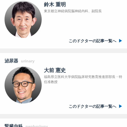
鈴木 重明
東京都立神経病院脳神経内科、副院長
このドクターの記事一覧へ
泌尿器
urinary
大前 憲史
福島県立医科大学病院臨床研究教育推進部部長・特
任准教授
このドクターの記事一覧へ
腎臓内科
nephrology