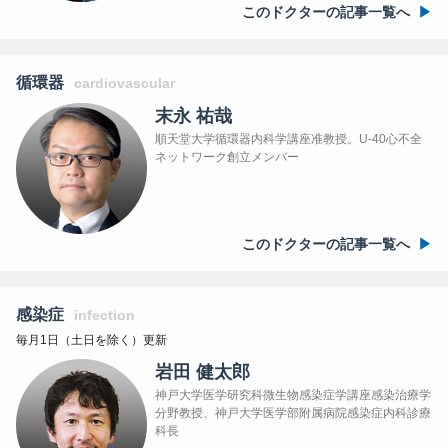
このドクターの記事一覧へ
循環器
cardiovascular
末永 祐哉
順天堂大学循環器内科学講座准教授。U-40心不全
ネットワーク創立メンバー
このドクターの記事一覧へ
感染症
infection
毎月1日（土日を除く）更新
岩田 健太郎
神戸大学医学研究科微生物感染症学講座感染治療学
分野教授、神戸大学医学部附属病院感染症内科診療
科長