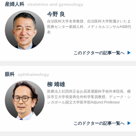
産婦人科
obstetrics and gynecology
今野 良
自治医科大学名誉教授、自治医科大学附属さいたま
医療センター産婦人科、メディカルコンサルH&B代
表
このドクターの記事一覧へ
眼科
ophthalmology
柳 靖雄
医療法人社団祥正会お花茶屋眼科手術外来院長、横
浜市立大学視覚再生外科学客員教授、デューク・シ
ンガポール国立大学医学部Adjunct Professor
このドクターの記事一覧へ