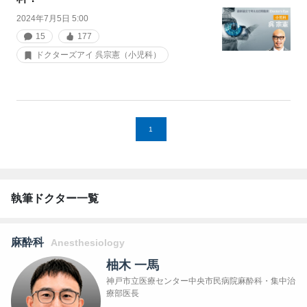
2024年7月5日 5:00
15
177
ドクターズアイ 呉宗憲（小児科）
1
執筆ドクター一覧
麻酔科
Anesthesiology
柚木 一馬
神戸市立医療センター中央市民病院麻酔科・集中治
療部医長