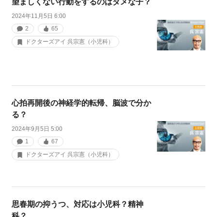
望ましくない行動をするのはダメな子？
2024年11月5日 6:00
2
65
ドクターズアイ 呉宗憲（小児科）
心拍再開後の神経学的転帰、脳波で分か
る？
2024年9月5日 5:00
1
67
ドクターズアイ 呉宗憲（小児科）
思春期の抑うつ、対応は小児科？精神
科？