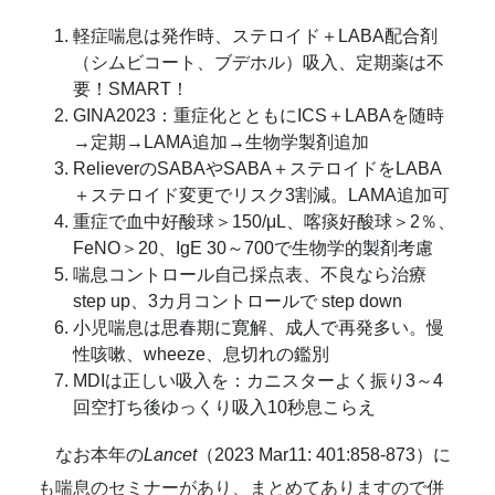
軽症喘息は発作時、ステロイド＋LABA配合剤
（シムビコート、ブデホル）吸入、定期薬は不
要！SMART！
GINA2023：重症化とともにICS＋LABAを随時
→定期→LAMA追加→生物学製剤追加
RelieverのSABAやSABA＋ステロイドをLABA
＋ステロイド変更でリスク3割減。LAMA追加可
重症で血中好酸球＞150/μL、喀痰好酸球＞2％、
FeNO＞20、IgE 30～700で生物学的製剤考慮
喘息コントロール自己採点表、不良なら治療
step up、3カ月コントロールで step down
小児喘息は思春期に寛解、成人で再発多い。慢
性咳嗽、wheeze、息切れの鑑別
MDIは正しい吸入を：カニスターよく振り3～4
回空打ち後ゆっくり吸入10秒息こらえ
なお本年の
Lancet
（2023 Mar11: 401:858-873）に
も喘息のセミナーがあり、まとめてありますので併