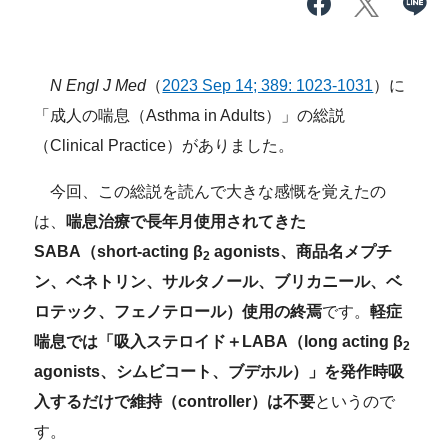
N Engl J Med
（
2023 Sep 14; 389: 1023-1031
）に
「成人の喘息（Asthma in Adults）」の総説
（Clinical Practice）がありました。
今回、この総説を読んで大きな感慨を覚えたの
は、
喘息治療で長年月使用されてきた
SABA（short-acting β
agonists、商品名メプチ
2
ン、ベネトリン、サルタノール、ブリカニール、ベ
ロテック、フェノテロール）使用の終焉
です。
軽症
喘息では「吸入ステロイド＋LABA（long acting β
2
agonists、シムビコート、ブデホル）」を発作時吸
入するだけで維持（controller）は不要
というので
す。