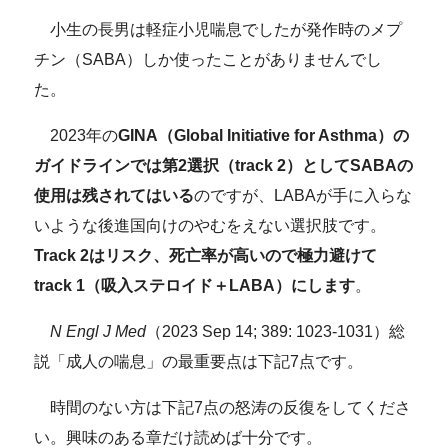
小生の長男は軽症小児喘息でしたが発作時のメプ
チン（SABA）しか使ったことがありませんでし
た。
2023年の
GINA（Global Initiative for Asthma）の
ガイドラインでは第2選択（track 2）としてSABAの
使用は残されてはいる
のですが、LABAが手に入らな
いような後進国向けのやむをえない選択肢です。
Track 2はリスク、死亡率が高いので極力避けて
track 1（吸入ステロイド＋LABA）にします
。
N Engl J Med
（2023 Sep 14; 389: 1023-1031）総
説「成人の喘息」の最重要点は下記7点です。
時間のない方は下記7点の怒涛の反復をしてくださ
い。興味のある章だけ読めば十分です。