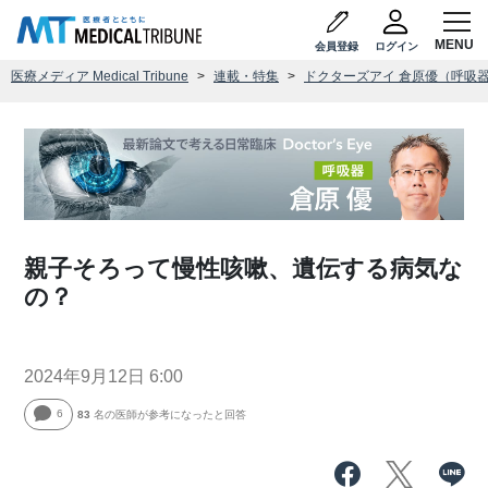
会員登録
ログイン
医療メディア Medical Tribune
連載・特集
ドクターズアイ 倉原優（呼吸
親子そろって慢性咳嗽、遺伝する病気な
の？
2024年9月12日 6:00
6
83
名の医師が参考になったと回答