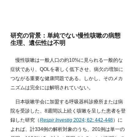
研究の背景：単純でない慢性咳嗽の病態
生理、遺伝性は不明
慢性咳嗽は一般人口の約10%に見られる一般的な
症状であり、QOLを著しく低下させ、病欠の増加に
つながる重要な健康問題である。しかし、そのメカ
ニズムは完全には解明されていない。
日本咳嗽学会に加盟する呼吸器科診療所または病
院を受診した、8週間以上続く咳嗽を呈した患者を登
録した研究（
Respir Investig
2024; 62: 442-448
）に
よれば、計334例の解析対象のうち、201例は単一の