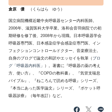
倉原 優
（くらはら ゆう）
国立病院機構近畿中央呼吸器センター内科医師。
2006年、滋賀医科大学卒業。洛和会音羽病院での初
期研修を修了後、2008年から現職。日本呼吸器学会
呼吸器専門医、日本感染症学会感染症専門医、イン
フェクションコントロールドクター、音楽療法士。
自身のブログで論文の和訳やエッセイを執筆（
ブロ
グ「呼吸器内科医」
）。著書に『呼吸器の薬の考え
方、使い方』、『COPDの教科書』、『気管支喘息
バイブル』、『ねころんで読める呼吸』シリーズ、
『本当にあった医学論文』シリーズ、『ポケット呼
吸器診療』（毎年改訂）など。