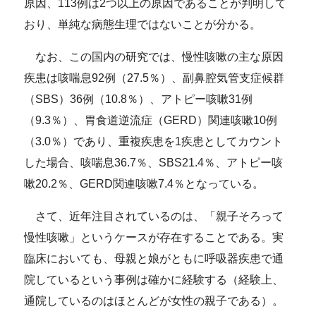
原因、113例は2つ以上の原因であることが判明して
おり、単純な病態生理ではないことが分かる。
なお、この国内の研究では、慢性咳嗽の主な原因
疾患は咳喘息92例（27.5％）、副鼻腔気管支症候群
（SBS）36例（10.8％）、アトピー咳嗽31例
（9.3％）、胃食道逆流症（GERD）関連咳嗽10例
（3.0％）であり、重複疾患を1疾患としてカウント
した場合、咳喘息36.7％、SBS21.4％、アトピー咳
嗽20.2％、GERD関連咳嗽7.4％となっている。
さて、近年注目されているのは、「親子そろって
慢性咳嗽」というケースが存在することである。実
臨床においても、母親と娘がともに呼吸器疾患で通
院しているという事例は確かに経験する（経験上、
通院しているのはほとんどが女性の親子である）。