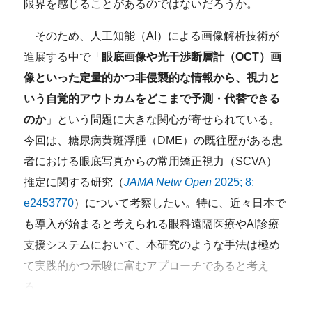
限界を感じることがあるのではないだろうか。
そのため、人工知能（AI）による画像解析技術が
進展する中で「
眼底画像や光干渉断層計（OCT）画
像といった定量的かつ非侵襲的な情報から、視力と
いう自覚的アウトカムをどこまで予測・代替できる
のか
」という問題に大きな関心が寄せられている。
今回は、糖尿病黄斑浮腫（DME）の既往歴がある患
者における眼底写真からの常用矯正視力（SCVA）
推定に関する研究（
JAMA Netw Open
2025; 8:
e2453770
）について考察したい。特に、近々日本で
も導入が始まると考えられる眼科遠隔医療やAI診療
支援システムにおいて、本研究のような手法は極め
て実践的かつ示唆に富むアプローチであると考え
る。