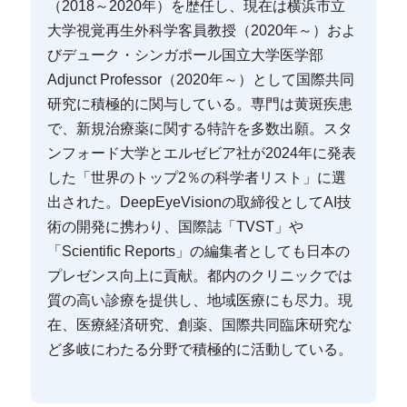
（2018～2020年）を歴任し、現在は横浜市立
大学視覚再生外科学客員教授（2020年～）およ
びデューク・シンガポール国立大学医学部
Adjunct Professor（2020年～）として国際共同
研究に積極的に関与している。専門は黄斑疾患
で、新規治療薬に関する特許を多数出願。スタ
ンフォード大学とエルゼビア社が2024年に発表
した「世界のトップ2％の科学者リスト」に選
出された。DeepEyeVisionの取締役としてAI技
術の開発に携わり、国際誌「TVST」や
「Scientific Reports」の編集者としても日本の
プレゼンス向上に貢献。都内のクリニックでは
質の高い診療を提供し、地域医療にも尽力。現
在、医療経済研究、創薬、国際共同臨床研究な
ど多岐にわたる分野で積極的に活動している。