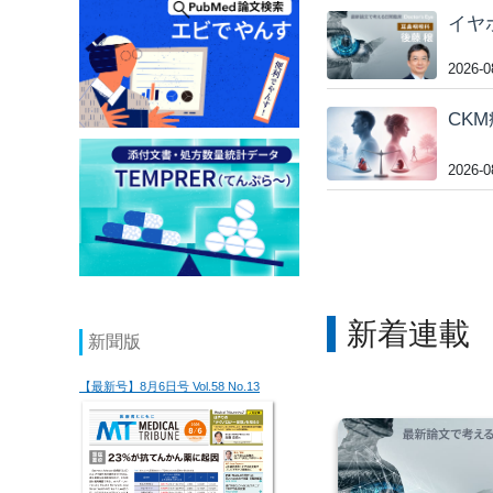
イヤ
2026-0
CK
2026-0
新着連
新聞版
【最新号】8月6日号 Vol.58 No.13