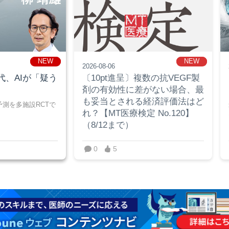
NEW
NEW
NEW
NEW
2026-08-06
代、AIが「疑う
〔10pt進呈〕複数の抗VEGF製
剤の有効性に差がない場合、最
も妥当とされる経済評価法はど
測を多施設RCTで
れ？【MT医療検定 No.120】
（8/12まで）
0
5