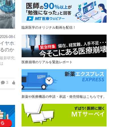
臨床医学のオリジナル動画を配信！
NEW
NEW
2026-08-06
2026-08-05
イヤホン難聴は本当に増えてい
難病法施行から10年
るのか？
はどう変わった？
最新研究から考える「安全な聴こえ」と
指定難病検討委員会前委員
医療崩壊のリアルを緊急レポート
は
氏に聞く
3
21
1
41
新薬や医療機器の申請・承認・発売情報はこちらです。