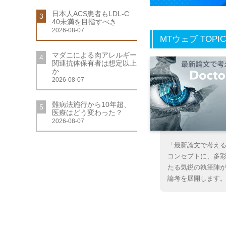
日本人ACS患者もLDL-C
3
40未満を目指すべき
2026-08-07
MTウェブ TOPIC
マダニによる肉アレルギー
4
関連抗体保有者は想定以上
か
2026-08-07
難病法施行から10年超、
5
医療はどう変わった？
2026-08-07
「最新論文で考え
コンセプトに、多
たる気鋭の執筆陣
論考を展開します