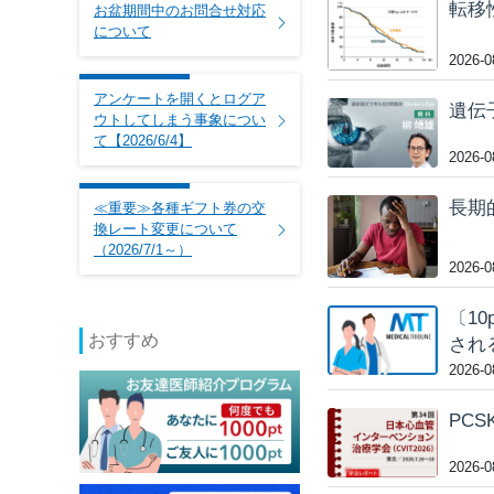
転移
お盆期間中のお問合せ対応
について
2026-0
アンケートを開くとログア
遺伝
ウトしてしまう事象につい
て【2026/6/4】
2026-0
長期
≪重要≫各種ギフト券の交
換レート変更について
（2026/7/1～）
2026-0
〔1
おすすめ
され
2026-0
PC
2026-0