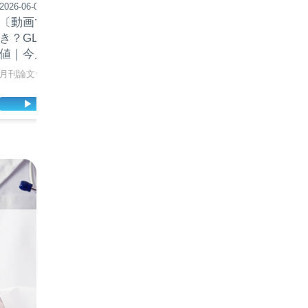
2026-06-05
2026-05-20
〔動画でウォッチ〕再考すべ
【World IBD Day20
き？GLP-1関連薬「減量」の価
画】患者心理に学ぶ
値｜今月の注目論文5選
重要性
月刊論文ウォッチ #14
診断までの「空白期間」を
▶ PLAY
▶ PLAY