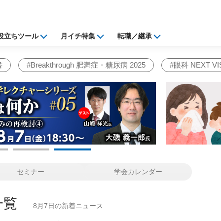
トリビューン | Medica
役立ちツール
月イチ特集
転職／継承
書
#Breakthrough 肥満症・糖尿病 2025
#眼科 NEXT VIS
セミナー
学会カレンダー
一覧
8月7日の新着ニュース