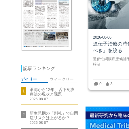
2026-08-06
遺伝子治療の時
べき」を絞る
遺伝性網膜疾患候補予
検証
記事ランキング
デイリー
ウィークリー
0
3
承認から12年、舌下免疫
1
療法の現状と課題
2026-08-07
新生児期の「割礼」で自閉
2
症リスクは上がるか？
2026-08-07