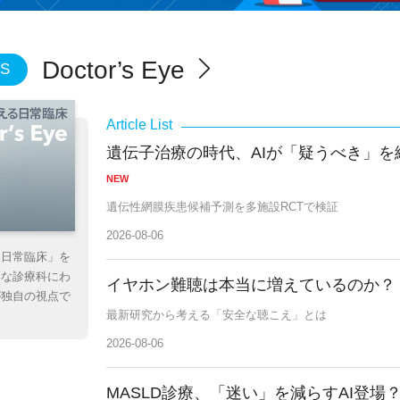
Doctor’s Eye
S
遺伝子治療の時代、AIが「疑うべき」を
NEW
遺伝性網膜疾患候補予測を多施設RCTで検証
2026-08-06
る日常臨床」を
彩な診療科にわ
イヤホン難聴は本当に増えているのか？
が独自の視点で
最新研究から考える「安全な聴こえ」とは
。
2026-08-06
MASLD診療、「迷い」を減らすAI登場