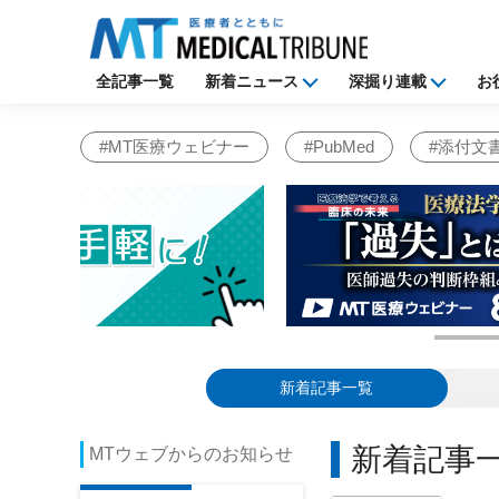
医療・医学ニュース メディカル
全記事一覧
新着ニュース
深掘り連載
お
#MT医療ウェビナー
#PubMed
#添付文
新着記事一覧
新着記事
MTウェブからのお知らせ