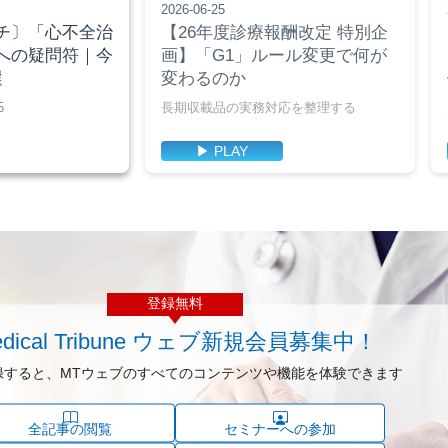
2026-06-25
チ〕「心不全治
【26年度診療報酬改定 特別企
への疑問符｜今
画】「G1」ルール変更で何が
選
変わるのか
5
長期収載品の実務対応を整理する
▶ PLAY
登録無料
dical Tribune ウェブ
新規会員募集中！
録すると、MTウェブのすべてのコンテンツや機能を体験できます
全記事の閲覧
セミナーへの参加