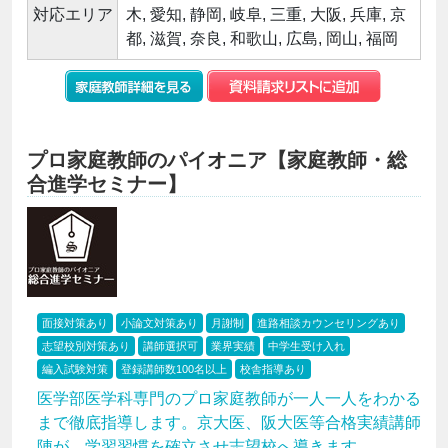
対応エリア
木, 愛知, 静岡, 岐阜, 三重, 大阪, 兵庫, 京
都, 滋賀, 奈良, 和歌山, 広島, 岡山, 福岡
プロ家庭教師のパイオニア【家庭教師・総
合進学セミナー】
面接対策あり
小論文対策あり
月謝制
進路相談カウンセリングあり
志望校別対策あり
講師選択可
業界実績
中学生受け入れ
編入試験対策
登録講師数100名以上
校舎指導あり
医学部医学科専門のプロ家庭教師が一人一人をわかる
まで徹底指導します。京大医、阪大医等合格実績講師
陣が、学習習慣を確立させ志望校へ導きます。