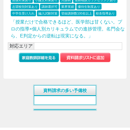
面接対策あり
小論文対策あり
月謝制
進路相談カウンセリングあり
志望校別対策あり
講師選択可
業界実績
優待生制度あり
中学生受け入れ
編入試験対策
登録講師数100名以上
校舎指導あり
「授業だけで合格できるほど、医学部は甘くない。プ
ロの指導×個人別カリキュラムでの進捗管理。名門会な
ら、E判定からの逆転は現実になる。」
対応エリア
資料請求の多い予備校