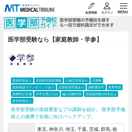
会員登録
ログイン
医学部受験なら【家庭教師・学参】
面接対策あり
現役医学部生講師
小論文対策あり
月謝制
進路相談カウンセリングあり
志望校別対策あり
講師選択可
業界実績
授業料が安価
中学生受け入れ
編入試験対策
登録講師数100名以上
校舎指導あり
医学部受験の実績豊富なプロ講師を紹介。 医学部予備
校との連携で合格に向けバックアップ。
東京, 神奈川, 埼玉, 千葉, 茨城, 群馬, 栃