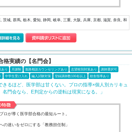
 茨城, 群馬, 栃木, 愛知, 静岡, 岐阜, 三重, 大阪, 兵庫, 京都, 滋賀, 奈良, 和
合格実績の【名門会】
策あり
月謝制
進路相談カウンセリングあり
志望校別対策あり
講師選択可
り
中学生受け入れ
編入試験対策
登録講師数100名以上
校舎指導あり
できるほど、医学部は甘くない。プロの指導×個人別カリキュ
。名門会なら、E判定からの逆転は現実になる。」
プロが導く医学部合格の最短ルート。
への迷いをゼロにする「教務担任制」