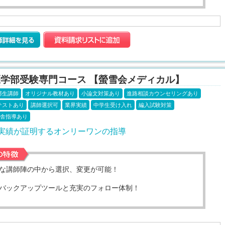
医学部受験専門コース 【螢雪会メディカル】
部生講師
オリジナル教材あり
小論文対策あり
進路相談カウンセリングあり
テストあり
講師選択可
業界実績
中学生受け入れ
編入試験対策
舎指導あり
と実績が証明するオンリーワンの指導
な講師陣の中から選択、変更が可能！
バックアップツールと充実のフォロー体制！