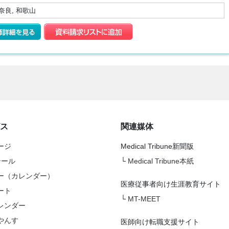
 奈良, 和歌山
ス
関連媒体
ージ
Medical Tribune新聞版
テール
└
Medical Tribune本紙
ー（カレンダー）
医療従事者向け生涯教育サイト
ート
└
MT-MEET
レンダー
やんす
医師向け転職支援サイト