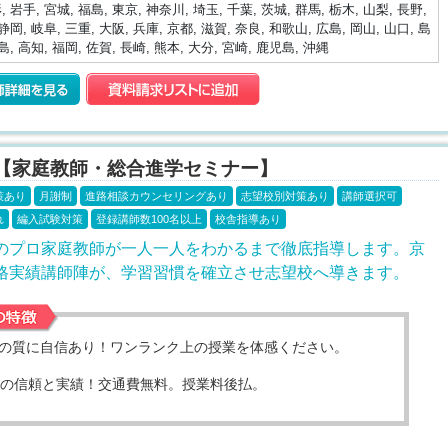
, 岩手, 宮城, 福島, 東京, 神奈川, 埼玉, 千葉, 茨城, 群馬, 栃木, 山梨, 長野,
静岡, 岐阜, 三重, 大阪, 兵庫, 京都, 滋賀, 奈良, 和歌山, 広島, 岡山, 山口, 島
島, 高知, 福岡, 佐賀, 長崎, 熊本, 大分, 宮崎, 鹿児島, 沖縄
【家庭教師・総合進学セミナー】
策あり
月謝制
進路相談カウンセリングあり
志望校別対策あり
講師選択可
れ
編入試験対策
登録講師数100名以上
校舎指導あり
のプロ家庭教師が一人一人をわかるまで徹底指導します。京
格実績講師陣が、学習習慣を確立させ志望校へ導きます。
の質に自信あり！ワンランク上の授業を体感ください。
年の信頼と実績！交通費無料。授業料後払。