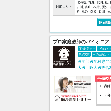
北海道, 青森, 秋田, 山形
対応エリア
石川, 富山, 福井, 愛知, 
根, 鳥取, 愛媛, 香川, 徳
プロ家庭教師のパイオニア
面接対策あり
小論文対
業界実績
中学生受け入
医学部医学科専門
大医、阪大医等合
1.
講師
2.
50