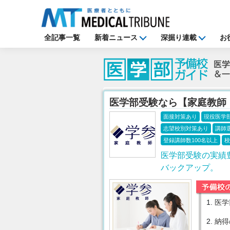
全記事一覧
新着ニュース
深掘り連載
お
医学部受験なら【家庭教師
面接対策あり
現役医学
志望校別対策あり
講師
登録講師数100名以上
校
医学部受験の実績
バックアップ。
1.
医学
2.
納得