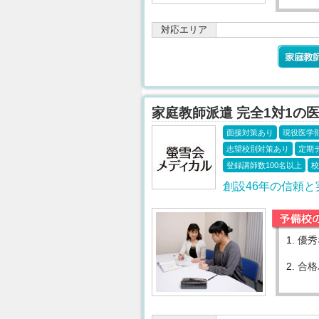
対応エリア
家庭教師派遣 完全1対1の
面接対策あり
現役医学
志望校別対策あり
定期
登録講師数100名以上
校
創設46年の信頼
1.
優秀
2.
合格