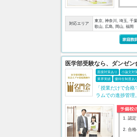
東京, 神奈川, 埼玉, 千葉,
対応エリア
歌山, 広島, 岡山, 福岡
医学部受験なら、ダンゼン
面接対策あり
小論文対
業界実績
優待生制度あ
「授業だけで合格
ラムでの進捗管理
1.
認定
2.
合格