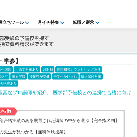
役立ちツール
月イチ特集
転職／継承
・学参】
部生講師
小論文対策あり
月謝制
進路相談カウンセリングあり
選択可
業界実績
授業料が安価
中学生受け入れ
編入試験対策
舎指導あり
豊富なプロ講師を紹介。 医学部予備校との連携で合格に向け
部合格実績のある厳選された講師の中から選ぶ【完全指名制】
の先生が見つかる【無料体験授業】