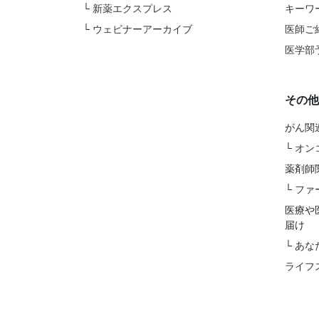
└
新薬エクスプレス
キーワ
└
ウェビナーアーカイブ
医師ご
医学部
その他
がん関
└
オン
薬剤師
└
ファ
医療や
届け
└
あな
ライフ