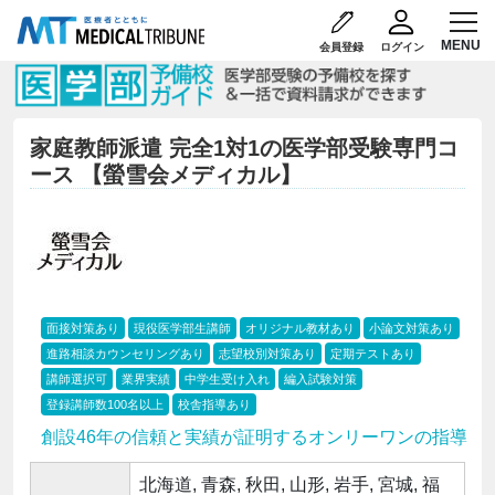
会員登録
ログイン
家庭教師派遣 完全1対1の医学部受験専門コ
ース 【螢雪会メディカル】
面接対策あり
現役医学部生講師
オリジナル教材あり
小論文対策あり
進路相談カウンセリングあり
志望校別対策あり
定期テストあり
講師選択可
業界実績
中学生受け入れ
編入試験対策
登録講師数100名以上
校舎指導あり
創設46年の信頼と実績が証明するオンリーワンの指導
北海道, 青森, 秋田, 山形, 岩手, 宮城, 福