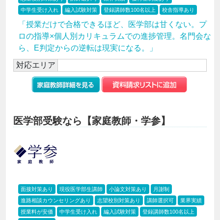
中学生受け入れ
編入試験対策
登録講師数100名以上
校舎指導あり
「授業だけで合格できるほど、医学部は甘くない。プ
ロの指導×個人別カリキュラムでの進捗管理。名門会な
ら、E判定からの逆転は現実になる。」
対応エリア
医学部受験なら【家庭教師・学参】
面接対策あり
現役医学部生講師
小論文対策あり
月謝制
進路相談カウンセリングあり
志望校別対策あり
講師選択可
業界実績
授業料が安価
中学生受け入れ
編入試験対策
登録講師数100名以上