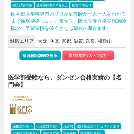
編入試験対策
登録講師数100名以上
校舎指導あり
医学部医学科専門のプロ家庭教師が一人一人をわかる
まで徹底指導します。京大医、阪大医等合格実績講師
陣が、学習習慣を確立させ志望校へ導きます。
対応エリア
大阪, 兵庫, 京都, 滋賀, 奈良, 和歌山
医学部受験なら、ダンゼン合格実績の【名
門会】
面接対策あり
小論文対策あり
月謝制
進路相談カウンセリングあり
志望校別対策あり
講師選択可
業界実績
優待生制度あり