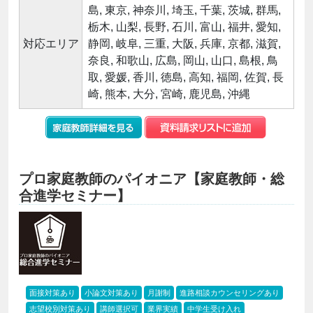
島, 東京, 神奈川, 埼玉, 千葉, 茨城, 群馬,
栃木, 山梨, 長野, 石川, 富山, 福井, 愛知,
対応エリア
静岡, 岐阜, 三重, 大阪, 兵庫, 京都, 滋賀,
奈良, 和歌山, 広島, 岡山, 山口, 島根, 鳥
取, 愛媛, 香川, 徳島, 高知, 福岡, 佐賀, 長
崎, 熊本, 大分, 宮崎, 鹿児島, 沖縄
プロ家庭教師のパイオニア【家庭教師・総
合進学セミナー】
面接対策あり
小論文対策あり
月謝制
進路相談カウンセリングあり
志望校別対策あり
講師選択可
業界実績
中学生受け入れ