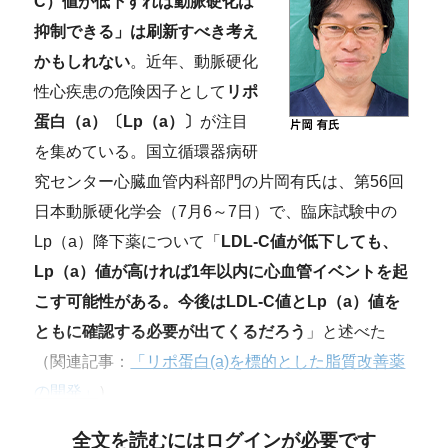
C）値が低下すれば動脈硬化は
抑制できる」は刷新すべき考え
かもしれない
。近年、動脈硬化
性心疾患の危険因子として
リポ
蛋白（a）〔Lp（a）〕
が注目
を集めている。国立循環器病研
究センター心臓血管内科部門の片岡有氏は、第56回
日本動脈硬化学会（7月6～7日）で、臨床試験中の
Lp（a）降下薬について「
LDL-C値が低下しても、
Lp（a）値が高ければ1年以内に心血管イベントを起
こす可能性がある。今後はLDL-C値とLp（a）値を
ともに確認する必要が出てくるだろう
」と述べた
（関連記事：
「リポ蛋白(a)を標的とした脂質改善薬
の開発」
）。
全文を読むにはログインが必要です