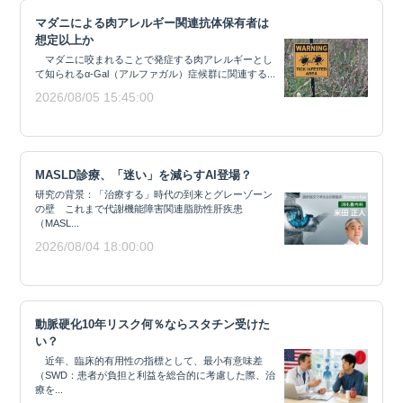
マダニによる肉アレルギー関連抗体保有者は
想定以上か
マダニに咬まれることで発症する肉アレルギーとし
て知られるα-Gal（アルファガル）症候群に関連する...
2026/08/05 15:45:00
MASLD診療、「迷い」を減らすAI登場？
研究の背景：「治療する」時代の到来とグレーゾーン
の壁 これまで代謝機能障害関連脂肪性肝疾患
（MASL...
2026/08/04 18:00:00
動脈硬化10年リスク何％ならスタチン受けた
い？
近年、臨床的有用性の指標として、最小有意味差
（SWD：患者が負担と利益を総合的に考慮した際、治
療を...