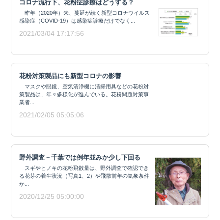
コロナ流行下、花粉症診療はどうする？
昨年（2020年）来、蔓延が続く新型コロナウイルス
感染症（COVID-19）は感染症診療だけでなく...
2021/03/04 17:17:56
花粉対策製品にも新型コロナの影響
マスクや眼鏡、空気清浄機に清掃用具などの花粉対
策製品は、年々多様化が進んでいる。花粉問題対策事
業者...
2021/02/05 05:05:06
野外調査－千葉では例年並みか少し下回る
スギやヒノキの花粉飛散量は、野外調査で確認でき
る花芽の着生状況（写真1、2）や飛散前年の気象条件
か...
2020/12/25 05:00:00