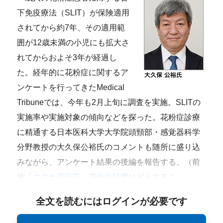
下免疫療法（SLIT）が保険適用
されてから約7年、その適用範
囲が12歳未満の小児にも拡大さ
れてからおよそ3年が経過し
た。経年的に花粉症に関するア
ンケートを行ってきたMedical
Tribuneでは、今年も2月上旬に調査を実施。SLITの
実施率や実施対象の傾向などを探った。花粉症診療
に精通する日本医科大学大学院頭頸部・感覚器科学
分野教授の大久保公裕氏のコメントも随所に盛り込
みながら、アンケート結果の後編を報告する。（前
編「
コロナ流行下、花粉症診療はどうする？
」
）
全文を読むにはログインが必要です