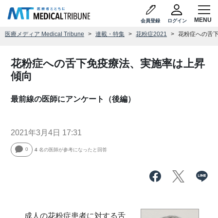
会員登録
ログイン
医療メディア Medical Tribune
連載・特集
花粉症2021
花粉症への舌
花粉症への舌下免疫療法、実施率は上昇
傾向
最前線の医師にアンケート（後編）
2021年3月4日 17:31
0
4
名の医師が参考になったと回答
成人の花粉症患者に対する舌