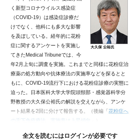
く新型コロナウイルス感染症
（COVID-19）は感染症診療だ
けでなく、他科にも多大な影響
を及ぼしている。経年的に花粉
症に関するアンケートを実施し
てきたMedical Tribuneでは、今
年2月上旬に調査を実施。これまでと同様に花粉症治
療薬の処方動向や抗体療法の実施率などを探るとと
もに、COVID-19流行下における花粉症診療の実態に
迫った。日本医科大学大学院頭頸部・感覚器科学分
野教授の大久保公裕氏の解説を交えながら、アンケ
ート結果を2回に分けて報告する。（後編「
花粉症へ
の舌下免疫療法、実施率は上昇傾向
」）
全文を読むにはログインが必要です