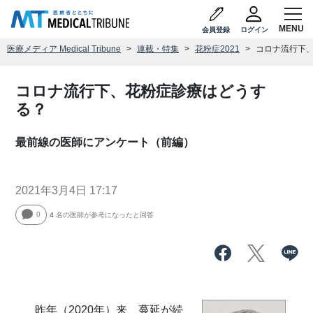
会員登録
ログイン
医療メディア Medical Tribune
連載・特集
花粉症2021
コロナ流行下
コロナ流行下、花粉症診療はどうす
る？
最前線の医師にアンケート（前編）
2021年3月4日 17:17
0
4
名の医師が参考になったと回答
昨年（2020年）来、蔓延が続