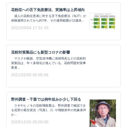
花粉症への舌下免疫療法、実施率は上昇傾向
成人の花粉症患者に対する舌下免疫療法（SLIT）が
保険適用されてから約7年、その適用範囲が12歳未...
2021/03/04 17:31:33
花粉対策製品にも新型コロナの影響
マスクや眼鏡、空気清浄機に清掃用具などの花粉対
策製品は、年々多様化が進んでいる。花粉問題対策事
業者...
2021/02/05 05:05:06
野外調査－千葉では例年並みか少し下回る
スギやヒノキの花粉飛散量は、野外調査で確認でき
る花芽の着生状況（写真1、2）や飛散前年の気象条件
か...
2020/12/25 05:00:00