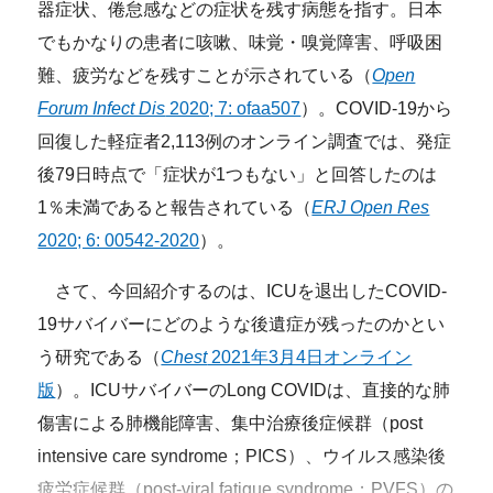
器症状、倦怠感などの症状を残す病態を指す。日本
でもかなりの患者に咳嗽、味覚・嗅覚障害、呼吸困
難、疲労などを残すことが示されている（
Open
Forum Infect Dis
2020; 7: ofaa507
）。COVID-19から
回復した軽症者2,113例のオンライン調査では、発症
後79日時点で「症状が1つもない」と回答したのは
1％未満であると報告されている（
ERJ Open Res
2020; 6: 00542-2020
）。
さて、今回紹介するのは、ICUを退出したCOVID-
19サバイバーにどのような後遺症が残ったのかとい
う研究である（
Chest
2021年3月4日オンライン
版
）。ICUサバイバーのLong COVIDは、直接的な肺
傷害による肺機能障害、集中治療後症候群（post
intensive care syndrome；PICS）、ウイルス感染後
疲労症候群（post-viral fatigue syndrome；PVFS）の