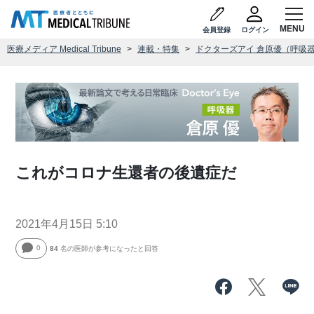
会員登録
ログイン
医療メディア Medical Tribune
連載・特集
ドクターズアイ 倉原優（呼吸
これがコロナ生還者の後遺症だ
2021年4月15日 5:10
0
84
名の医師が参考になったと回答