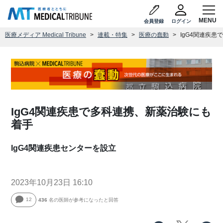
会員登録
ログイン
医療メディア Medical Tribune
連載・特集
医療の蠢動
IgG4関連疾
IgG4関連疾患で多科連携、新薬治験にも
着手
IgG4関連疾患センターを設立
2023年10月23日 16:10
12
436
名の医師が参考になったと回答