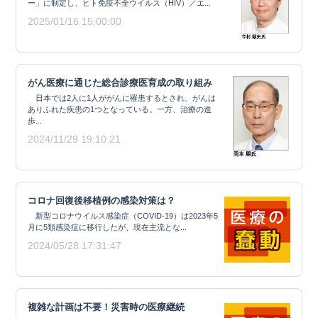
ー」に制定し、ヒト免疫不全ウイルス（HIV）／エ...
2025/01/16 15:00:00
がん医療に通じた総合診療医育成の取り組み
日本では2人に1人ががんに罹患するとされ、がんは
ありふれた疾患の1つとなっている。一方、治療の進
歩...
2024/11/29 19:10:21
コロナ回復後移植例の感染対策は？
新型コロナウイルス感染症（COVID-19）は2023年5
月に5類感染症に移行したが、現在主流とな...
2024/05/28 17:31:47
複雑な計画は不要！災害時の医療継続