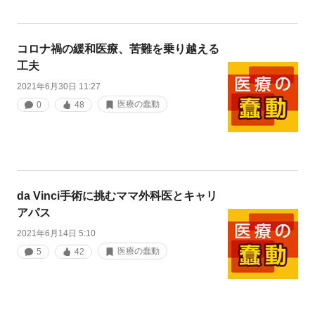
コロナ禍の緩和医療、苦難を乗り越える
工夫
2021年6月30日 11:27
医療の蠢動
0
48
da Vinci手術に挑むママ外科医とキャリ
アパス
2021年6月14日 5:10
医療の蠢動
5
42