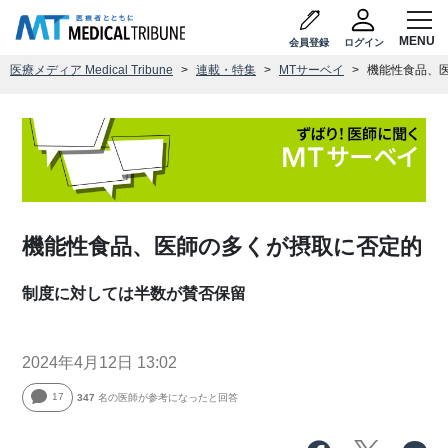
会員登録
ログイン
医療メディア Medical Tribune
連載・特集
MTサーベイ
機能性食品、
機能性食品、医師の多くが摂取に否定的
制度に対しては半数が賛否保留
2024年4月12日 13:02
17
347
名の医師が参考になったと回答