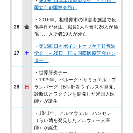
・
第39回日本環境感染学会（～27日、
国立京都国際会館）
・2016年、相模原市の障害者施設で殺
26
金
傷事件が発生。職員2人を含む26人が負
傷し、入所者19人が死亡
・
第16回日本ポイントオブケア超音波
27
土
学会（～28日、国立国際医療研究セン
ター）
・世界肝炎デー
・1925年、バルーク・サミュエル・ブ
28
日
ランバーグ（B型肝炎ウイルスを発見、
診断法とワクチンを開発した米国人医
師）が誕生
・1841年、アルマウェル・ハンセン
（らい菌を発見したノルウェー人医
師）が誕生