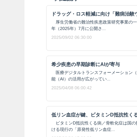
ドラッグ・ロス軽減に向け「難病治験
厚生労働省の難治性疾患政策研究事業の一
年（2025年）7月に公開さ...
2025/09/02 06:30:00
希少疾患の早期診断にAIが寄与
医療デジタルトランスフォーメーション（
能（AI）の活用が広がってい...
2025/04/08 06:00:42
低リン血症が鍵、ビタミンD抵抗性く
ビタミンD抵抗性くる病／骨軟化症は国の
ける現行の「原発性低リン血症...