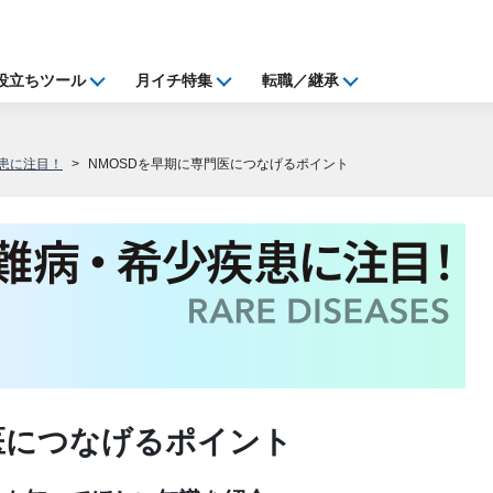
役立ちツール
月イチ特集
転職／継承
患に注目！
NMOSDを早期に専門医につなげるポイント
医につなげるポイント