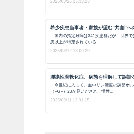
2025/03/26 15:33:23
希少疾患当事者・家族が望む"共創"へ
国内の指定難病は341疾患群だが、世界では
患以上が特定されている...
2025/03/12 13:00:20
腫瘍性骨軟化症、病態を理解して誤診
今世紀に入って、血中リン濃度の調節ホル
（FGF）23が見いだされ、慢性...
2025/03/11 12:01:15