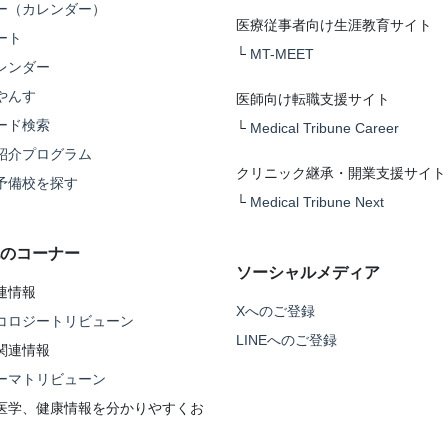
ー（カレンダー）
医療従事者向け生涯教育サイト
ート
└
MT-MEET
レンダー
やんす
医師向け転職支援サイト
ード検索
└
Medical Tribune Career
紹介プログラム
クリニック継承・開業支援サイト
予備校を探す
└
Medical Tribune Next
のコーナー
ソーシャルメディア
連情報
Xへのご登録
コロジートリビューン
LINEへのご登録
関連情報
ーマトリビューン
医学、健康情報を分かりやすくお