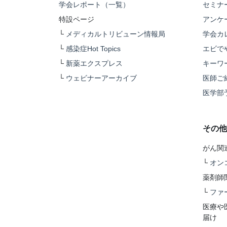
学会レポート（一覧）
セミナ
特設ページ
アンケ
└
メディカルトリビューン情報局
学会カ
└
感染症Hot Topics
エビで
└
新薬エクスプレス
キーワ
└
ウェビナーアーカイブ
医師ご
医学部
その他
がん関
└
オン
薬剤師
└
ファ
医療や
届け