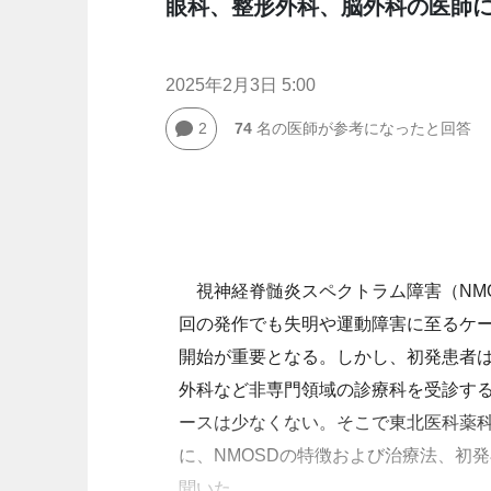
眼科、整形外科、脳外科の医師
2025年2月3日 5:00
2
74
名の医師が参考になったと回答
視神経脊髄炎スペクトラム障害（NM
回の発作でも失明や運動障害に至るケ
開始が重要となる。しかし、初発患者
外科など非専門領域の診療科を受診す
ースは少なくない。そこで東北医科薬
に、NMOSDの特徴および治療法、初
聞いた。