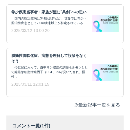
希少疾患当事者・家族が望む"共創"への思い
国内の指定難病は341疾患群だが、世界では希少・
難治性疾患として7,000疾患以上が特定されている...
2025/03/12 13:00:20
腫瘍性骨軟化症、病態を理解して誤診をなく
そう
今世紀に入って、血中リン濃度の調節ホルモンとし
て線維芽細胞増殖因子（FGF）23が見いだされ、慢
性...
2025/03/11 12:01:15
最新記事一覧を見る
コメント一覧(
1
件)