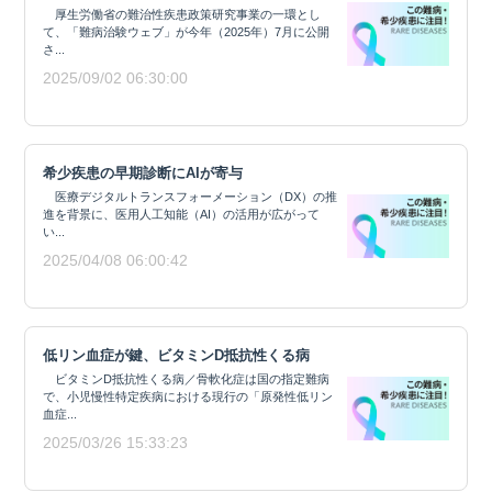
厚生労働省の難治性疾患政策研究事業の一環とし
て、「難病治験ウェブ」が今年（2025年）7月に公開
さ...
2025/09/02 06:30:00
希少疾患の早期診断にAIが寄与
医療デジタルトランスフォーメーション（DX）の推
進を背景に、医用人工知能（AI）の活用が広がって
い...
2025/04/08 06:00:42
低リン血症が鍵、ビタミンD抵抗性くる病
ビタミンD抵抗性くる病／骨軟化症は国の指定難病
で、小児慢性特定疾病における現行の「原発性低リン
血症...
2025/03/26 15:33:23