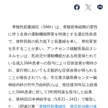
脊髄性筋萎縮症（SMA）は、脊髄前角細胞の変性
に伴う全身の運動機能障害を特徴とする遺伝性疾患
で、体幹四肢の筋力低下と筋萎縮を来し、脊柱変形
を呈することが多い。アンチセンス核酸医薬品ヌシ
ネルセンは、乳幼児や運動機能がある程度保たれて
いる成人SMA患者への投与により症状改善が期待さ
れ、進行例においても主観的な症状改善が得られる
ことが報告されている。市立東大阪医療センター脳
神経内科の竹中乃由利氏らは、発症後30年以上経過
したSMA患者に対して3年間同薬を投与した結果
を、第66回日本神経学会（5月21～24日）で報告し
た。（関連記事「
脊髄性筋萎縮症、発症前治療の体