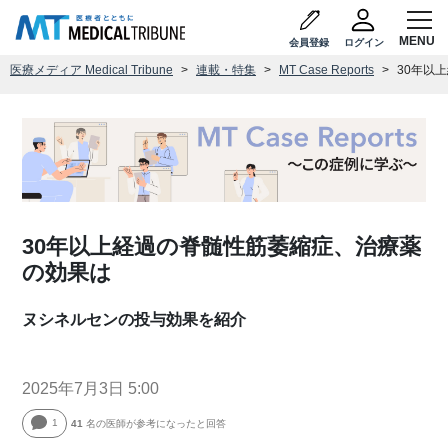
会員登録
ログイン
医療メディア Medical Tribune
連載・特集
MT Case Reports
30年以
30年以上経過の脊髄性筋萎縮症、治療薬
の効果は
ヌシネルセンの投与効果を紹介
2025年7月3日 5:00
1
41
名の医師が参考になったと回答