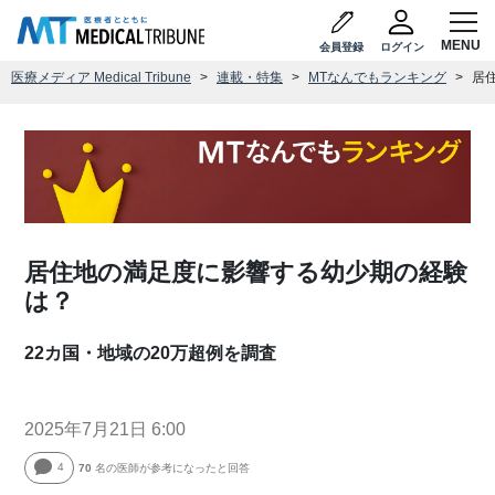
会員登録
ログイン
医療メディア Medical Tribune
連載・特集
MTなんでもランキング
居
居住地の満足度に影響する幼少期の経験
は？
22カ国・地域の20万超例を調査
2025年7月21日 6:00
4
70
名の医師が参考になったと回答