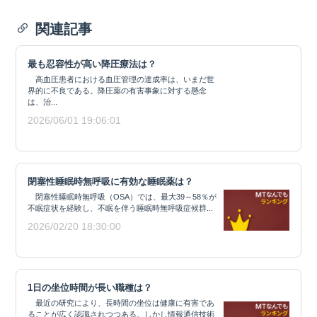
関連記事
最も忍容性が高い降圧療法は？
高血圧患者における血圧管理の達成率は、いまだ世
界的に不良である。降圧薬の有害事象に対する懸念
は、治...
2026/06/01 19:06:01
閉塞性睡眠時無呼吸に有効な睡眠薬は？
閉塞性睡眠時無呼吸（OSA）では、最大39～58％が
不眠症状を経験し、不眠を伴う睡眠時無呼吸症候群...
2026/02/20 18:30:00
1日の坐位時間が長い職種は？
最近の研究により、長時間の坐位は健康に有害であ
ることが広く認識されつつある。しかし情報通信技術