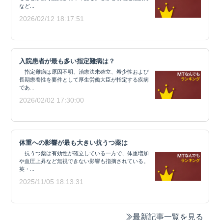
など...
2026/02/12 18:17:51
入院患者が最も多い指定難病は？
指定難病は原因不明、治療法未確立、希少性および
長期療養性を要件として厚生労働大臣が指定する疾病
であ...
2026/02/02 17:30:00
体重への影響が最も大きい抗うつ薬は
抗うつ薬は有効性が確立している一方で、体重増加
や血圧上昇など無視できない影響も指摘されている。
英・...
2025/11/05 18:13:31
最新記事一覧を見る