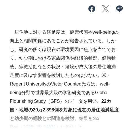
居住地に対する満足度は、健康状態やwell-beingの
向上と相関関係にあることが報告されている。しか
し、研究の多くは現在の環境要因に焦点を当ててお
り、幼少期における家族関係や経済的状況、健康状
態、宗教活動などの状況・経験が成人後の居住地満
足度に及ぼす影響を検討したものは少ない。米・
Regent UniversityのVictor Counted氏らは、well-
being分野で世界最大級の学術研究であるGlobal
Flourishing Study（GFS）のデータを用い、
22カ
国・地域の20万2,898例を対象に現在の居住地満足度
と幼少期の経験との関連を検討
。結果を
Sci
Rep
（
2025; 15: 24831
）に報告した。