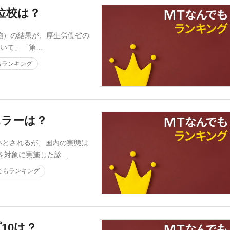
位校は？
実施）の結果が、厚生労働省の
ついて」「第…
もランキング
エラーは？
とされるが、国内の実態は
員を対象に実施した診…
でもランキング
10は？