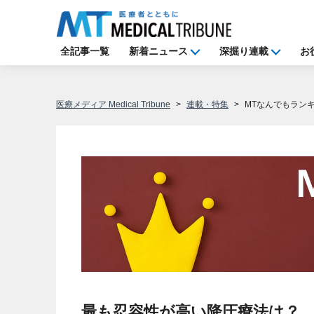
全記事一覧
新着ニュース
深掘り連載
お
医療メディア Medical Tribune
連載・特集
MTなんでもラン
最も忍容性が高い降圧療法は？