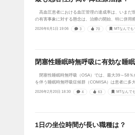
高血圧患者における血圧管理の達成率は、いまだ世
の有害事象に対する懸念は、治療の開始、特に併用
2026年6月1日 19:06
MTなんでも
3
70
閉塞性睡眠時無呼吸に有効な睡眠
閉塞性睡眠時無呼吸（OSA）では、最大39～58
を伴う睡眠時無呼吸症候群（COMISA）は患者に多
2026年2月20日 18:30
MTなんで
4
63
1日の坐位時間が長い職種は？