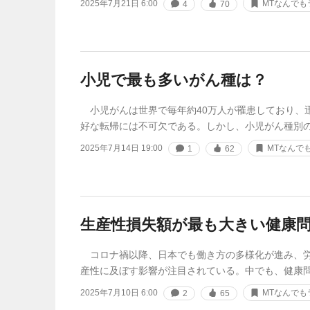
2025年7月21日 6:00
MTなんでも
4
70
小児で最も多いがん種は？
小児がんは世界で毎年約40万人が罹患しており、
好な転帰には不可欠である。しかし、小児がん種別
2025年7月14日 19:00
MTなんで
1
62
生産性損失額が最も大きい健康
コロナ禍以降、日本でも働き方の多様化が進み、労
産性に及ぼす影響が注目されている。中でも、健康
2025年7月10日 6:00
MTなんでも
2
65