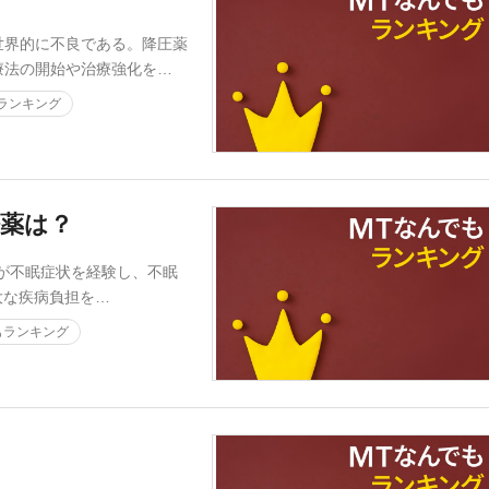
界的に不良である。降圧薬
療法の開始や治療強化を…
ランキング
薬は？
％が不眠症状を経験し、不眠
大な疾病負担を…
もランキング