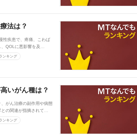
学療法は？
慢性疾患で、疼痛、こわば
、QOLに悪影響を及…
ランキング
が高いがん種は？
、がん治療の副作用や病態
昇との関連が指摘されて…
ランキング