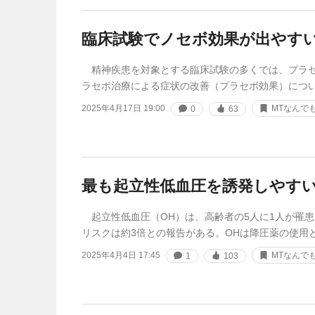
臨床試験でノセボ効果が出やす
精神疾患を対象とする臨床試験の多くでは、プラセ
ラセボ治療による症状の改善（プラセボ効果）につ
2025年4月17日 19:00
MTなんで
0
63
最も起立性低血圧を誘発しやす
起立性低血圧（OH）は、高齢者の5人に1人が罹患
リスクは約3倍との報告がある。OHは降圧薬の使用
2025年4月4日 17:45
MTなんで
1
103