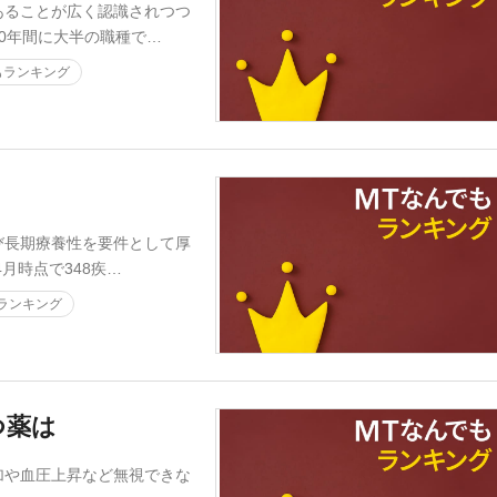
ることが広く認識されつつ
0年間に大半の職種で…
もランキング
？
長期療養性を要件として厚
月時点で348疾…
ランキング
つ薬は
や血圧上昇など無視できな