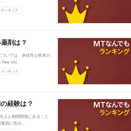
o…
もランキング
い薬剤は？
ついては、炎症性心疾患の
ee Uni…
もランキング
期の経験は？
gの向上と相関関係にあること
境要因に焦点…