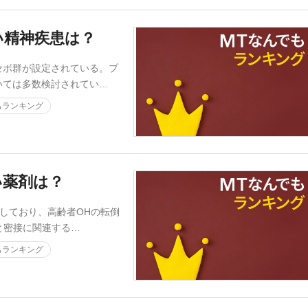
い精神疾患は？
ボ群が設定されている。プ
いては多数検討されてい…
もランキング
い薬剤は？
しており、高齢者OHの転倒
と密接に関連する…
もランキング