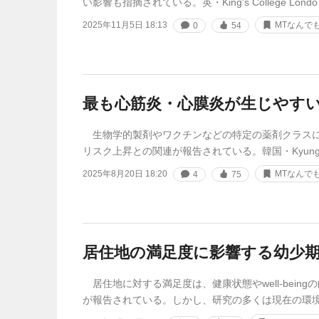
い影響も指摘されている。英・King's College Lond
2025年11月5日 18:13
MTなんで
0
54
最も心筋炎・心膜炎が生じやす
生物学的製剤やワクチンなどの特定の薬剤クラスに
リスク上昇との関連が報告されている。韓国・Kyung H
2025年8月20日 18:20
MTなんで
4
75
居住地の満足度に影響する幼少
居住地に対する満足度は、健康状態やwell-bein
が報告されている。しかし、研究の多くは現在の環