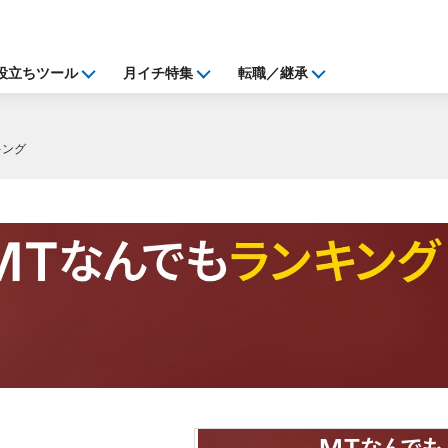
役立ちツール
月イチ特集
転職／継承
キング