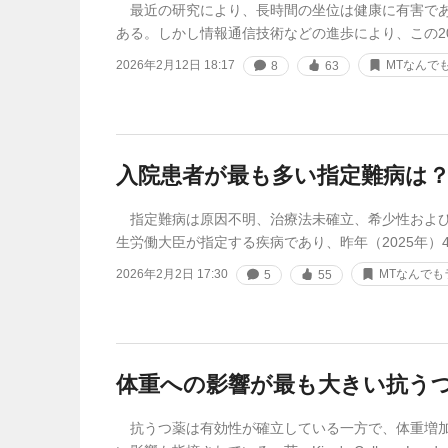
最近の研究により、長時間の坐位は健康に有害であ
ある。しかし情報通信技術などの進歩により、この2
2026年2月12日 18:17
MTなんで
8
63
入院患者が最も多い指定難病は
指定難病は原因不明、治療法未確立、希少性および
生労働大臣が指定する疾病であり、昨年（2025年）4
2026年2月2日 17:30
MTなんでも
5
55
体重への影響が最も大きい抗う
抗うつ薬は有効性が確立している一方で、体重増加