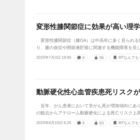
変形性膝関節症に効果が高い理
変形性膝関節症（膝OA）は中高年に多く見られる
り、膝の炎症や関節液貯留に関連する機能障害を呈し
2025年7月3日 19:00
MTなんでも
0
56
動脈硬化性心血管疾患死リスク
近年、がん患者において非がん死が増加傾向にあり
の観点からアテローム動脈硬化による死亡リスク上
2025年6月10日 6:20
MTなんでも
0
63