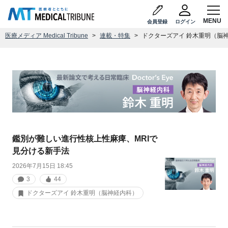
会員登録
ログイン
医療メディア Medical Tribune
連載・特集
ドクターズアイ 鈴木重明（脳
鑑別が難しい進行性核上性麻痺、MRIで
見分ける新手法
2026年7月15日 18:45
3
44
ドクターズアイ 鈴木重明（脳神経内科）