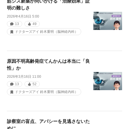
筋ジス新薬が問いかける「治療効果」証
明の難しさ
2026年4月16日 5:00
13
49
ドクターズアイ 鈴木重明（脳神経内科）
原因不明高齢発症てんかんは本当に「良
性」か
2026年3月16日 11:00
13
52
ドクターズアイ 鈴木重明（脳神経内科）
診察室の盲点、アパシーを見逃さないた
めに