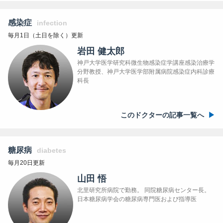
感染症
infection
毎月1日（土日を除く）更新
岩田 健太郎
神戸大学医学研究科微生物感染症学講座感染治療学
分野教授、神戸大学医学部附属病院感染症内科診療
科長
このドクターの記事一覧へ
糖尿病
diabetes
毎月20日更新
山田 悟
北里研究所病院で勤務。 同院糖尿病センター長。
日本糖尿病学会の糖尿病専門医および指導医