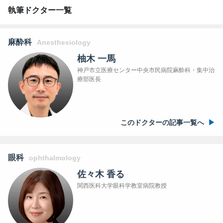
執筆ドクター一覧
麻酔科
Anesthesiology
柚木 一馬
神戸市立医療センター中央市民病院麻酔科・集中治
療部医長
このドクターの記事一覧へ
眼科
ophthalmology
佐々木 香る
関西医科大学眼科学教室病院教授