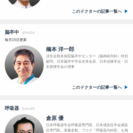
このドクターの記事一覧へ
脳卒中
stroke
毎月15日更新
橋本 洋一郎
済生会熊本病院脳卒中センター（脳神経内科）特別
顧問。日本脳卒中学会名誉会員、日本頭痛学会・日
本禁煙学会の理事
このドクターの記事一覧へ
呼吸器
breath
倉原 優
日本呼吸器学会呼吸器専門医、日本感染症学会感染
症専門医。著書多数。ブログ「呼吸器内科医」を掲