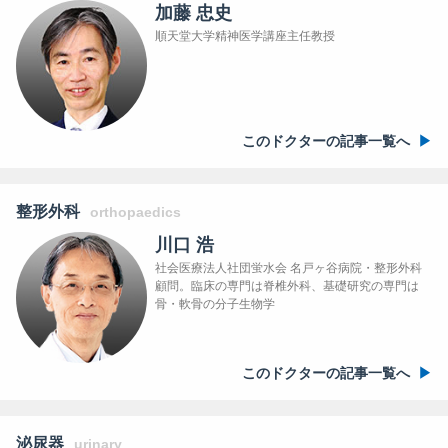
加藤 忠史
順天堂大学精神医学講座主任教授
このドクターの記事一覧へ
整形外科
orthopaedics
川口 浩
社会医療法人社団蛍水会 名戸ヶ谷病院・整形外科
顧問。臨床の専門は脊椎外科、基礎研究の専門は
骨・軟骨の分子生物学
このドクターの記事一覧へ
泌尿器
urinary