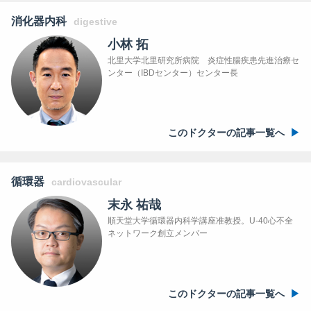
消化器内科
digestive
小林 拓
北里大学北里研究所病院 炎症性腸疾患先進治療セ
ンター（IBDセンター）センター長
このドクターの記事一覧へ
循環器
cardiovascular
末永 祐哉
順天堂大学循環器内科学講座准教授。U-40心不全
ネットワーク創立メンバー
このドクターの記事一覧へ