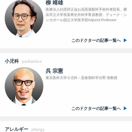
柳 靖雄
医療法人社団祥正会お花茶屋眼科手術外来院長、横
浜市立大学視覚再生外科学客員教授、デューク・シ
ンガポール国立大学医学部Adjunct Professor
このドクターの記事一覧へ
小児科
pediatrics
呉 宗憲
東京医科大学小児科・思春期科学分野 准教授
このドクターの記事一覧へ
アレルギー
allergy