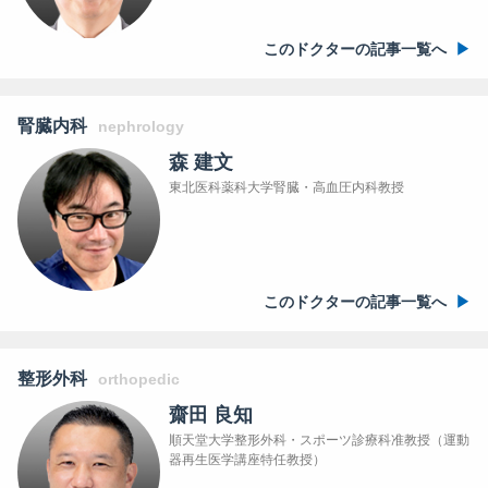
このドクターの記事一覧へ
腎臓内科
nephrology
森 建文
東北医科薬科大学腎臓・高血圧内科教授
このドクターの記事一覧へ
整形外科
orthopedic
齋田 良知
順天堂大学整形外科・スポーツ診療科准教授（運動
器再生医学講座特任教授）