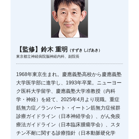
【監修】鈴木 重明
（すずき しげあき）
東京都立神経病院脳神経内科、副院長
1968年東京生まれ。慶應義塾高校から慶應義塾
大学医学部に進学し、1993年卒業。ニューヨー
ク医科大学留学、慶應義塾大学准教授（内科
学・神経）を経て、2025年4月より現職。重症
筋無力症／ランバート・イートン筋無力症候群
診療ガイドライン（日本神経学会）、がん免疫
療法ガイドライン（日本臨床腫瘍学会）、スタ
チン不耐に関する診療指針（日本動脈硬化学