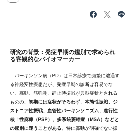
研究の背景：発症早期の鑑別で求められ
る客観的なバイオマーカー
パーキンソン病（PD）は日常診療で頻繁に遭遇す
る神経変性疾患だが、発症早期の診断は容易でな
い。寡動、筋強剛、静止時振戦が典型症状
とされる
ものの
、
初期には症状がそろわず
、
本態性振戦、ジ
ストニア性振戦、血管性パーキンソニズム、進行性
核上性麻痺（PSP）、多系統萎縮症（MSA）などと
の鑑別に迷うことがある
。特に寡動が明確でない振