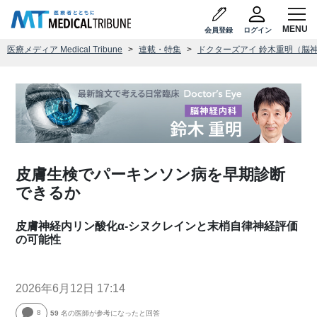
会員登録
ログイン
医療メディア Medical Tribune
連載・特集
ドクターズアイ 鈴木重明（脳
皮膚生検でパーキンソン病を早期診断
できるか
皮膚神経内リン酸化α-シヌクレインと末梢自律神経評価
の可能性
2026年6月12日 17:14
8
59
名の医師が参考になったと回答