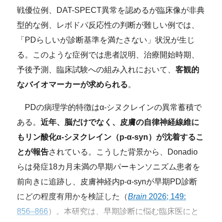
戦優位例、DAT-SPECT異常を認めるが臨床像が非典
型的な例、レボドパ反応性の判断が難しい例では、
「PDらしいが診断基準を満たさない」状況が生じ
る。このような症例では患者説明、治療開始時期、
予後予測、臨床試験への組み入れにおいて、
客観的
なバイオマーカーが求められる
。
PDの病理学的特徴はα-シヌクレインの異常蓄積で
ある。
近年、脳だけでなく、皮膚の自律神経線維に
もリン酸化α-シヌクレイン（p-α-syn）が沈着するこ
とが報告
されている。こうした背景から、Donadio
らは発症18カ月未満の早期パーキンソニズム患者を
前向きに追跡し、皮膚神経内p-α-synが早期PD診断
にどの程度有用かを検証した（
Brain
2026; 149:
856–866
）。本研究は、早期診断に悩む臨床医にと