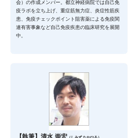
会）の作成メンバー。都立神経病院では自己免
疫ラボを立ち上げ、重症筋無力症、炎症性筋疾
患、免疫チェックポイント阻害薬による免疫関
連有害事象など自己免疫疾患の臨床研究を展開
中。
【執筆】清水 崇宏
（しみず たかひろ）