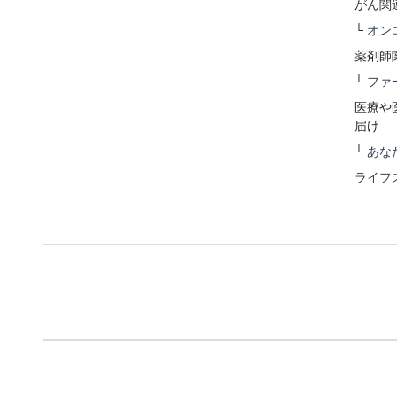
がん関
└
オン
薬剤師
└
ファ
医療や
届け
└
あな
ライフ