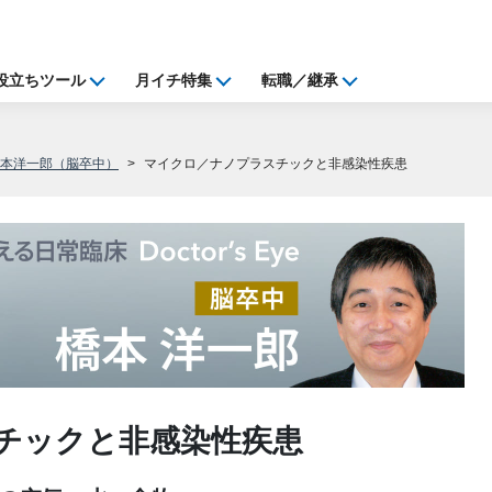
役立ちツール
月イチ特集
転職／継承
橋本洋一郎（脳卒中）
マイクロ／ナノプラスチックと非感染性疾患
チックと非感染性疾患