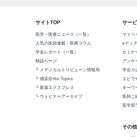
サイトTOP
サービ
医学・医療ニュース（一覧）
マイペ
人気の医師連載・医療コラム
eディ
学会レポート（一覧）
セミナ
特設ページ
アンケ
└
メディカルトリビューン情報局
学会カ
└
感染症Hot Topics
エビで
└
新薬エクスプレス
キーワ
└
ウェビナーアーカイブ
医師ご
医学部
その他