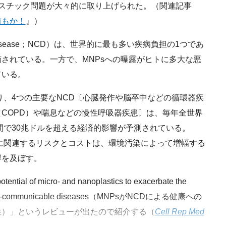
スチック問題が大々的に取り上げられた。（関連記事
前もか！
』）
e disease；NCD）は、世界的に最も多い疾病負担の1つであ
されている。一方で、MNPsへの曝露がヒトに多大な悪
ている。
、4つの主要なNCD〔心臓発作や脳卒中などの循環器疾
COPD）や喘息などの慢性呼吸器疾患〕は、毎年全世界
年間で30兆ドルを超える経済的影響が予測されている。
に関連するリスクとコストは、環境汚染によって増幅する
響を及ぼす。
ial of micro- and nanoplastics to exacerbate the
 of non-communicable diseases（MNPsがNCDによる健康への
性）」というレビューが出たので紹介する（
Cell Rep Med