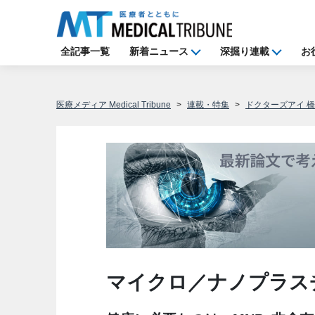
全記事一覧
新着ニュース
深掘り連載
お
医療メディア Medical Tribune
連載・特集
ドクターズアイ 
マイクロ／ナノプラス