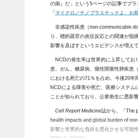
の病』だ」という5ページの記事でプラ
「
マイクロ／ナノプラスチックよ、お
非感染性疾患（non-communicabl
り、標的器官の炎症反応との関連が指摘
影響を及ぼすというエビデンスが増え
NCDの発生率は世界的に上昇しており
患、がん、糖尿病、慢性閉塞性肺疾患（
における死亡の71％を占め、今後20
NCDによる障害や死亡、医療システム
ことが知られており、公衆衛生に悪影
Cell Report Medicine
誌から、「The potent
health impacts and global burden
影響と世界的な負担を悪化させる可能