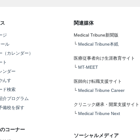
ス
関連媒体
ージ
Medical Tribune新聞版
テール
└
Medical Tribune本紙
ー（カレンダー）
医療従事者向け生涯教育サイト
ート
└
MT-MEET
レンダー
やんす
医師向け転職支援サイト
ード検索
└
Medical Tribune Career
紹介プログラム
クリニック継承・開業支援サイト
予備校を探す
└
Medical Tribune Next
のコーナー
ソーシャルメディア