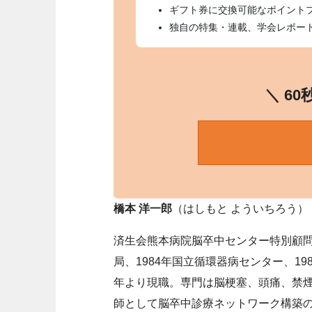
ギフト券に交換可能なポイント
独自の特集・連載、学会レポー
＼ 6
橋本 洋一郎
（はしもと よういちろう）
済生会熊本病院脳卒中センター特別顧問
局、1984年国立循環器病センター、19
年より現職。専門は脳梗塞、頭痛、禁
師として脳卒中診療ネットワーク構築