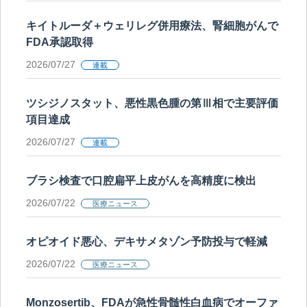
キイトルーダ＋ウェリレグ併用療法、腎細胞がんで
FDA承認取得
2026/07/27
連載
ツシジノスタット、悪性黒色腫の第Ⅲ相で主要評価
項目達成
2026/07/27
連載
ブラシ検査で口腔扁平上皮がんを高精度に検出
2026/07/22
医療ニュース
オピオイド悪心、デキサメタゾン予防投与で軽減
2026/07/22
医療ニュース
Monzosertib、FDAが急性骨髄性白血病でオーファ