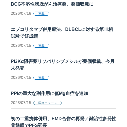
BCG不応性膀胱がん治療薬、薬価収載に
2026/07/16
連載
エプコリタマブ併用療法、DLBCLに対する第Ⅲ相
試験で好成績
2026/07/15
連載
PI3Kα阻害薬リソバリシブメシルが薬価収載、今月
末発売
2026/07/15
連載
PPIの重大な副作用に低Mg血症を追加
2026/07/15
医療ニュース
初の二重抗体併用、EMD合併の再発／難治性多発性
骨髄腫でPFS延長