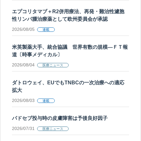
エプコリタマブ＋R2併用療法、再発・難治性濾胞
性リンパ腫治療薬として欧州委員会が承認
2026/08/05
連載
米英製薬大手、統合協議 世界有数の規模―ＦＴ報
道〔時事メディカル〕
2026/08/04
医療ニュース
ダトロウェイ、EUでもTNBCの一次治療への適応
拡大
2026/08/03
連載
パドセブ投与時の皮膚障害は予後良好因子
2026/07/31
医療ニュース