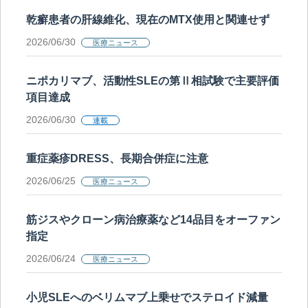
乾癬患者の肝線維化、現在のMTX使用と関連せず
2026/06/30
医療ニュース
ニポカリマブ、活動性SLEの第Ⅱ相試験で主要評価
項目達成
2026/06/30
連載
重症薬疹DRESS、長期合併症に注意
2026/06/25
医療ニュース
筋ジスやクローン病治療薬など14品目をオーファン
指定
2026/06/24
医療ニュース
小児SLEへのベリムマブ上乗せでステロイド減量