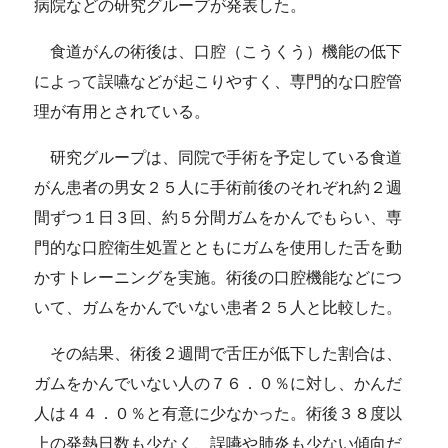
病院などの研究グループが発表した。
食道がんの術後は、口腔（こうくう）機能の低下
によって誤嚥などが起こりやすく、専門的な口腔管
理が有用とされている。
研究グループは、同院で手術を予定している食道
がん患者の男女２５人に手術前後のそれぞれ約２週
間ずつ１日３回、約５分間ガムをかんでもらい、専
門的な口腔衛生処置とともにガムを使用した舌を動
かすトレーニングを実施。術後の口腔機能などにつ
いて、ガムをかんでいない患者２５人と比較した。
その結果、術後２週間で舌圧が低下した割合は、
ガムをかんでいない人の７６．０％に対し、かんだ
人は４４．０％と有意に少なかった。術後３８度以
上の発熱日数も少なく、誤嚥や肺炎も少ない傾向だ