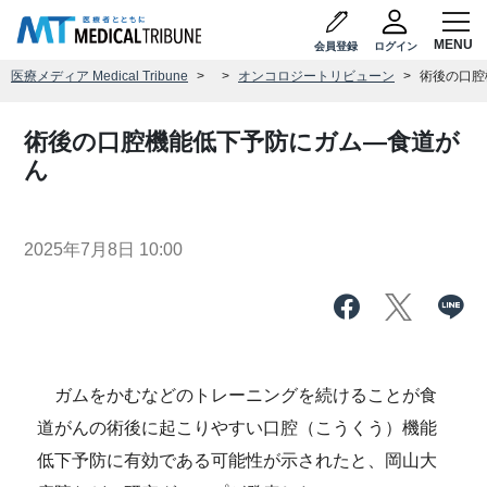
会員登録
ログイン
医療メディア Medical Tribune
オンコロジートリビューン
術後の口腔
術後の口腔機能低下予防にガム―食道が
ん
2025年7月8日 10:00
ガムをかむなどのトレーニングを続けることが食
道がんの術後に起こりやすい口腔（こうくう）機能
低下予防に有効である可能性が示されたと、岡山大