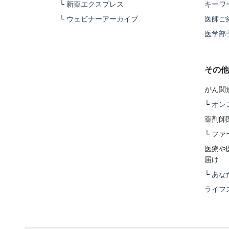
└
新薬エクスプレス
キーワ
└
ウェビナーアーカイブ
医師ご
医学部
その他
がん関
└
オン
薬剤師
└
ファ
医療や
届け
└
あな
ライフ