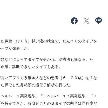
た鼻腔（びくう）拭い液の検査で、ぜんそくのタイプを
ループが発表した。
類などによってタイプが分かれ、治療法も異なる。た
も正確に診断できないタイプもある。
高いアフリカ系米国人などの患者（６～２０歳）を主な
から採取した鼻粘膜の遺伝子解析を行った。
ヘルパー２高発現型」「Ｔヘルパー１７高発現型」「Ｔ
プを特定できた。各研究ごとの３タイプの割合は同程度だ