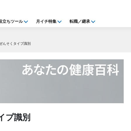
役立ちツール
月イチ特集
転職／継承
ぜんそくタイプ識別
イプ識別