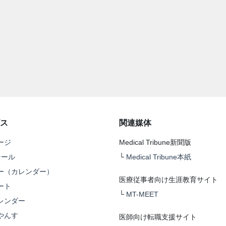
ス
関連媒体
ージ
Medical Tribune新聞版
テール
└
Medical Tribune本紙
ー（カレンダー）
医療従事者向け生涯教育サイト
ート
└
MT-MEET
レンダー
やんす
医師向け転職支援サイト