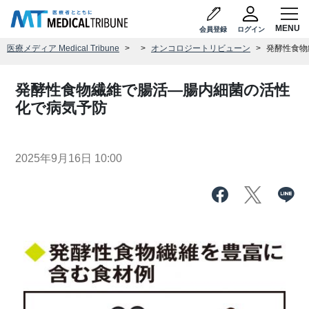
会員登録
ログイン
医療メディア Medical Tribune
オンコロジートリビューン
発酵性食物
発酵性食物繊維で腸活―腸内細菌の活性
化で病気予防
2025年9月16日 10:00