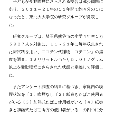
子どもが受動喫煙にさらされる割合は減少傾向に
あり、２０１１～２１年の１１年間で約４分の１に
なったと、東北大大学院の研究グループが発表し
た。
研究グループは、埼玉県熊谷市の小学４年生１万
５９２７人を対象に、１１～２１年に毎年収集され
た尿試料を用い、ニコチン代謝物「コチニン」の濃
度を調査。１ミリリットル当たり５．０ナノグラム
以上を受動喫煙にさらされた状態と定義して評価し
た。
またアンケート調査の結果に基づき、家庭内の喫
煙状況を〔１〕喫煙なし〔２〕紙巻きたばこ使用者
がいる〔３〕加熱式たばこ使用者がいる〔４〕紙巻
きと加熱式たばこ両方の使用者がいる―の四つに分