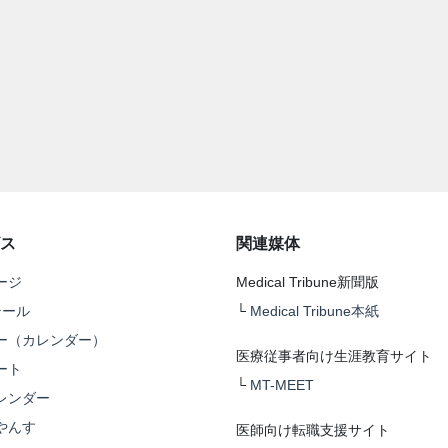
ス
関連媒体
ージ
Medical Tribune新聞版
テール
└
Medical Tribune本紙
ー（カレンダー）
医療従事者向け生涯教育サイト
ート
└
MT-MEET
レンダー
やんす
医師向け転職支援サイト