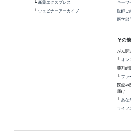
└
新薬エクスプレス
キーワ
└
ウェビナーアーカイブ
医師ご
医学部
その他
がん関
└
オン
薬剤師
└
ファ
医療や
届け
└
あな
ライフ