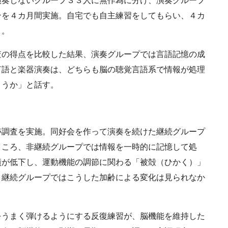
演奏しないグループ３３人に無作為に分け、演奏グループ
ンを４カ月間実施。自宅でも自主練習をしてもらい、４カ
う。
の得点を比較した結果、演奏グループでは言語記憶の成
言語と楽器演奏は、どちらも脳の聴覚言語系で情報が処理
ょうか」と話す。
調査を実施。同好会を作って演奏を続けた継続グループ
ところ、非継続グループでは情報を一時的に記憶して処
績が低下し、運動機能の調節に関わる「被殻（ひかく）」
。継続グループではこうした加齢による変化は見られなか
うまく弾けるようにする反復練習が、脳機能を維持した