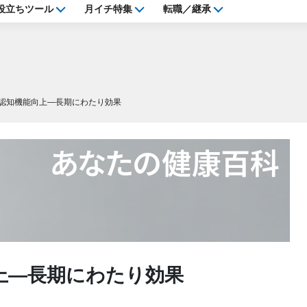
役立ちツール
月イチ特集
転職／継承
認知機能向上―長期にわたり効果
上―長期にわたり効果