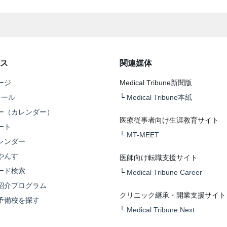
ス
関連媒体
ージ
Medical Tribune新聞版
テール
└
Medical Tribune本紙
ー（カレンダー）
医療従事者向け生涯教育サイト
ート
└
MT-MEET
レンダー
やんす
医師向け転職支援サイト
ード検索
└
Medical Tribune Career
紹介プログラム
クリニック継承・開業支援サイト
予備校を探す
└
Medical Tribune Next