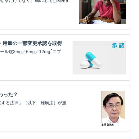
せるだけでなく、脳の老化と関連す
・用量の一部変更承認を取得
錠3mg／6mg／12mg｢ニプ
わった？
関する法律」（以下、難病法）が施