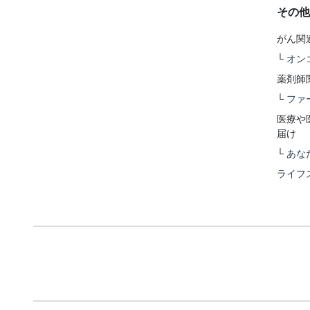
その他
がん関
└
オン
薬剤師
└
ファ
医療や
届け
└
あな
ライフ