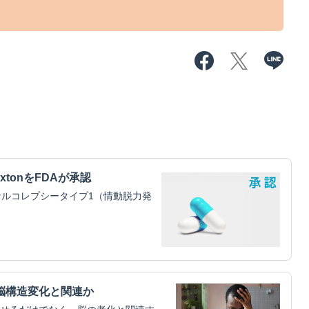
xtonをFDAが承認
ルコレプシータイプ1（情動脱力発
脳構造変化と関連か