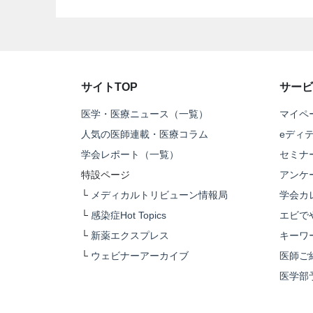
サイトTOP
サービ
医学・医療ニュース（一覧）
マイペ
人気の医師連載・医療コラム
eディ
学会レポート（一覧）
セミナ
特設ページ
アンケ
└
メディカルトリビューン情報局
学会カ
└
感染症Hot Topics
エビで
└
新薬エクスプレス
キーワ
└
ウェビナーアーカイブ
医師ご
医学部