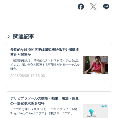
関連記事
長期的な経済的逆境は認知機能低下や脳構造
変化と関連か
経済的逆境は、精神的なストレスを増大させるだけ
でなく、脳の老化と関連する可能性がある——そんな
研究...
2026/08/06 17:15:00
アリピプラゾールの効能・効果、用法・用量
の一部変更承認を取得
ニプロは昨日（８月５日）、アリピプラゾール錠
3mg／6mg／12mg｢ニプロ｣、同散1％「ニプロ」...