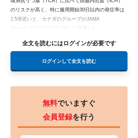
環系抗うつ薬（TCA）に比べて頭蓋内出血（ICH）
のリスクが高く、特に服用開始30日以内の発症率は
1.5倍近いと、カナダのグループが
JAMA
Neurol
（
2017;74:173-180
）に発表した。
全文を読むにはログインが必要です
ログインして全文を読む
無料
でいますぐ
会員登録
を行う