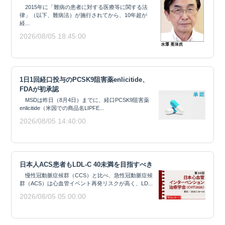
2015年に「難病の患者に対する医療等に関する法
律」（以下、難病法）が施行されてから、10年超が
経...
2026/08/05 18:45:00
1日1回経口投与のPCSK9阻害薬enlicitide、
FDAが初承認
MSDは昨日（8月4日）までに、経口PCSK9阻害薬
enlicitide（米国での商品名LIPFE...
2026/08/05 14:40:00
日本人ACS患者もLDL-C 40未満を目指すべき
慢性冠動脈症候群（CCS）と比べ、急性冠動脈症候
群（ACS）は心血管イベント再発リスクが高く、LD...
2026/08/05 05:00:00